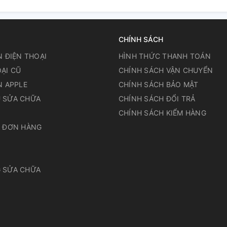
CHÍNH SÁCH
N ĐIỆN THOẠI
HÌNH THỨC THANH TOÁN
ẠI CŨ
CHÍNH SÁCH VẬN CHUYỂN
N APPLE
CHÍNH SÁCH BẢO MẬT
 SỬA CHỮA
CHÍNH SÁCH ĐỔI TRẢ
N
CHÍNH SÁCH KIỂM HÀNG
A ĐƠN HÀNG
 SỬA CHỮA