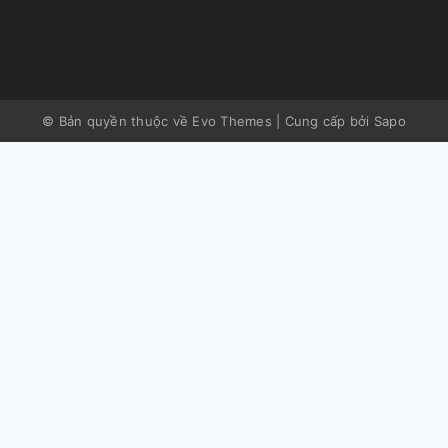
© Bản quyền thuộc về Evo Themes
|
Cung cấp bởi
Sapo