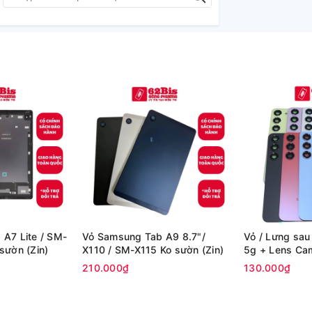
A7 Lite / SM-
Vỏ Samsung Tab A9 8.7"/
Vỏ / Lưng sa
sườn (Zin)
X110 / SM-X115 Ko sườn (Zin)
5g + Lens Cam
210.000₫
130.000₫