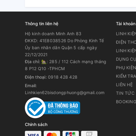
Thông tin liên hệ
Tài khoản
Hộ kinh doanh Minh Anh 83
LINH KIỆ
ĐKKD: 41E8038526 Do Phòng Kinh Tế
ĐIỆN THO
Ủy ban nhân dân Quận 5 cấp ngày
LINH KIỆ
22/12/2021
DỤNG CỤ
Địa chỉ:
🏡: 285 / 112 Cách mạng tháng
PHỤ KIỆ
8 P12 Q10 -TPHCM
KIỂM TR
Điện thoại:
0918 428 428
LIÊN HỆ
Email:
Linhkien62bisdongphuong@gmail.com
TIN TỨC
BOOKING
Chính sách