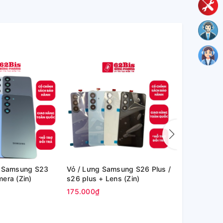
u Samsung S23
Vỏ / Lưng Samsung S26 Plus /
Vỏ / Lưng 
era (Zin)
s26 plus + Lens (Zin)
/ s26 U + L
175.000₫
180.000₫