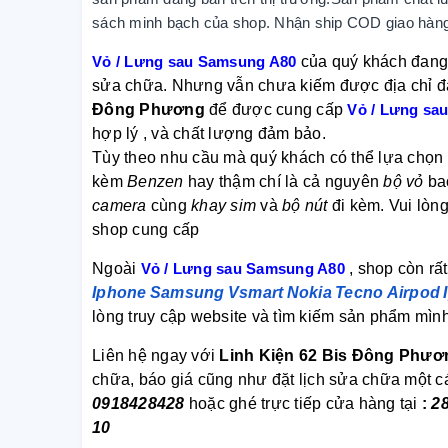
sách minh bạch của shop. Nhận ship COD giao hàng
Vỏ / Lưng sau Samsung A80
của quý khách đang 
sửa chữa. Nhưng vẫn chưa kiếm được địa chỉ đ
Đông Phương
để được cung cấp
Vỏ / Lưng sa
hợp lý , và chất lượng đảm bảo.
Tùy theo nhu cầu mà quý khách có thể lựa chọ
kèm
Benzen
hay thậm chí là cả nguyên
bộ vỏ
ba
camera
cùng
khay sim
và
bộ nút
đi kèm. Vui lòn
shop cung cấp
Ngoài
Vỏ / Lưng sau Samsung A80
, shop còn rấ
Iphone
Samsung
Vsmart
Nokia
Tecno
Airpod
lòng truy cập website và tìm kiếm sản phẩm mìn
Liên hệ ngay với
Linh Kiện 62 Bis Đông Phươ
chữa, báo giá cũng như đặt lịch sửa chữa một 
0918428428
hoặc ghé trực tiếp cửa hàng tại
:
2
10