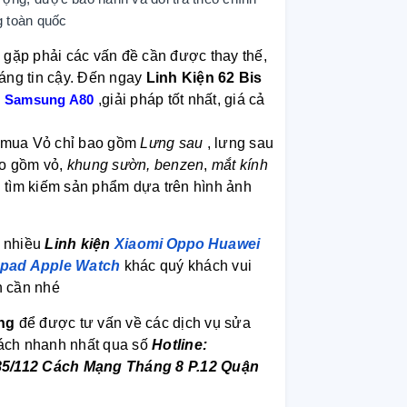
 toàn quốc
gặp phải các vấn đề cần được thay thế,
áng tin cậy. Đến ngay
Linh Kiện 62 Bis
u Samsung A80
,giải pháp tốt nhất, giá cả
n mua Vỏ chỉ bao gồm
Lưng sau
, lưng sau
o gồm vỏ,
khung sườn, benzen
,
mắt kính
g tìm kiếm sản phẩm dựa trên hình ảnh
t nhiều
Linh kiện
Xiaomi
Oppo
Huawei
Ipad
Apple Watch
khác quý khách vui
h cần nhé
ng
để được tư vấn về các dịch vụ sửa
cách nhanh nhất qua số
Hotline:
85/112 Cách Mạng Tháng 8 P.12 Quận