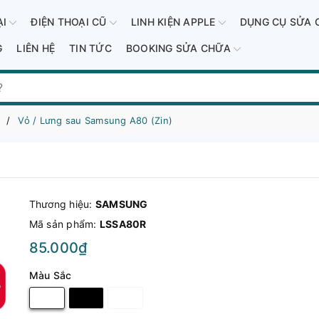
ẠI
ĐIỆN THOẠI CŨ
LINH KIỆN APPLE
DỤNG CỤ SỬA 
G
LIÊN HỆ
TIN TỨC
BOOKING SỬA CHỮA
Vỏ / Lưng sau Samsung A80 (Zin)
Thương hiệu:
SAMSUNG
Mã sản phẩm:
LSSA80R
85.000₫
Màu Sắc