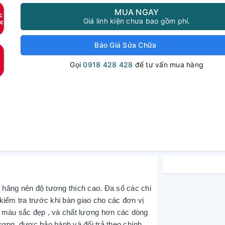
MUA NGAY
Giá linh kiện chưa bao gồm phí.
Báo Giá Sửa Chữa
Gọi
0918 428 428
để tư vấn mua hàng
)
h hãng nên độ tương thích cao. Đa số các chi
iểm tra trước khi bàn giao cho các đơn vị
màu sắc đẹp , và chất lượng hơn các dòng
ợng, được bảo hành và đổi trả theo chính