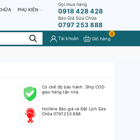
Gọi mua hàng
CHỮA
PHỤ KIỆN
0918 428 428
Báo Giá Sửa Chữa
0797 253 888
0
Tài khoản
Giỏ hàng
Có chế độ bảo hành. Ship COD
giao hàng tận nhà.
Hotlline Báo giá và Đặt Lịch Sửa
Chữa 0797.253.888