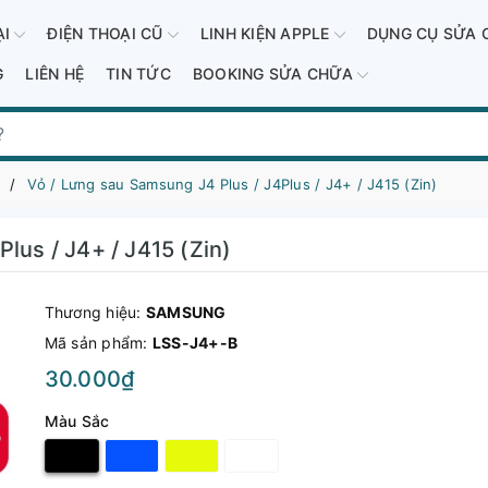
ẠI
ĐIỆN THOẠI CŨ
LINH KIỆN APPLE
DỤNG CỤ SỬA 
G
LIÊN HỆ
TIN TỨC
BOOKING SỬA CHỮA
Vỏ / Lưng sau Samsung J4 Plus / J4Plus / J4+ / J415 (Zin)
lus / J4+ / J415 (Zin)
Thương hiệu:
SAMSUNG
Mã sản phẩm:
LSS-J4+-B
30.000₫
Màu Sắc