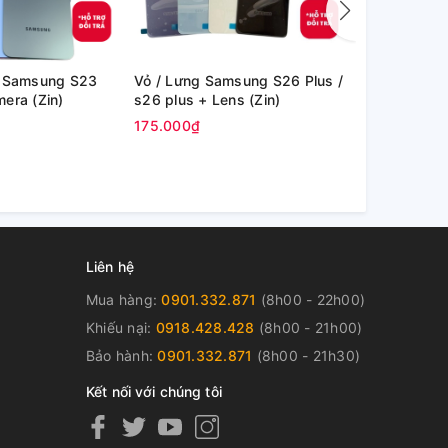
u Samsung S23
Vỏ / Lưng Samsung S26 Plus /
Vỏ / Lưng 
era (Zin)
s26 plus + Lens (Zin)
/ s26 U + L
175.000₫
180.000₫
Liên hệ
Mua hàng:
0901.332.871
(8h00 - 22h00)
Khiếu nại:
0918.428.428
(8h00 - 21h00)
Bảo hành:
0901.332.871
(8h00 - 21h30)
Kết nối với chúng tôi