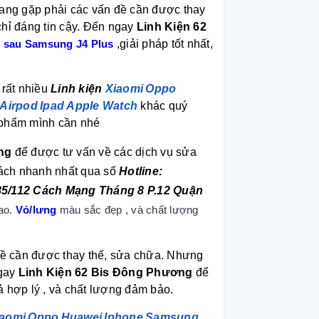
ang gặp phải các vấn đề cần được thay
hỉ đáng tin cậy. Đến ngay
Linh Kiện 62
g sau Samsung J4 Plus
,giải pháp tốt nhất,
 rất nhiều
Linh kiện
Xiaomi
Oppo
Airpod
Ipad
Apple Watch
khác quý
n phẩm mình cần nhé
ng
để được tư vấn về các dịch vụ sửa
cách nhanh nhất qua số
Hotline:
85/112 Cách Mạng Tháng 8 P.12 Quận
ao.
Vỏ/lưng
màu sắc đẹp , và chất lượng
ề cần được thay thế, sửa chữa. Nhưng
ngay
Linh Kiện 62 Bis Đông Phương
để
cả hợp lý , và chất lượng đảm bảo.
iaomi
Oppo
Huawei
Iphone
Samsung