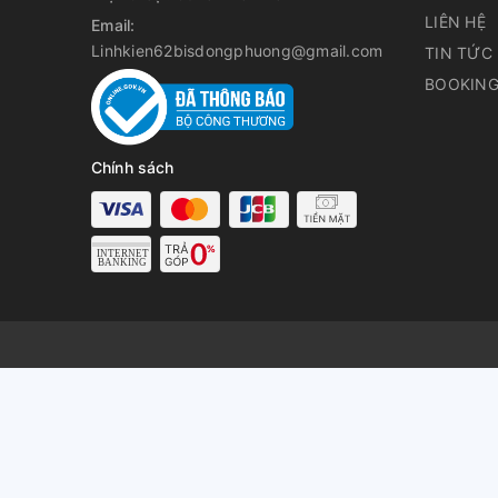
LIÊN HỆ
Email:
Linhkien62bisdongphuong@gmail.com
TIN TỨC
BOOKING
Chính sách