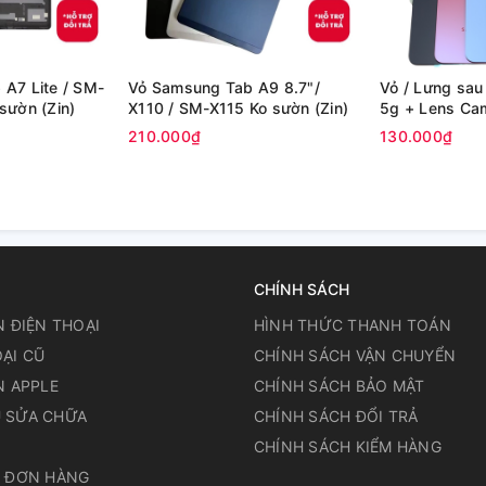
A7 Lite / SM-
Vỏ Samsung Tab A9 8.7"/
Vỏ / Lưng sa
sườn (Zin)
X110 / SM-X115 Ko sườn (Zin)
5g + Lens Cam
210.000₫
130.000₫
CHÍNH SÁCH
N ĐIỆN THOẠI
HÌNH THỨC THANH TOÁN
ẠI CŨ
CHÍNH SÁCH VẬN CHUYỂN
N APPLE
CHÍNH SÁCH BẢO MẬT
 SỬA CHỮA
CHÍNH SÁCH ĐỔI TRẢ
N
CHÍNH SÁCH KIỂM HÀNG
A ĐƠN HÀNG