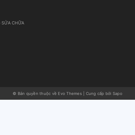
 SỬA CHỮA
© Bản quyền thuộc về Evo Themes
|
Cung cấp bởi
Sapo