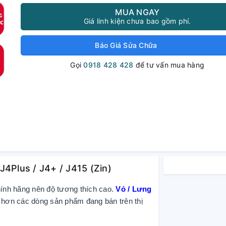
MUA NGAY
Giá linh kiện chưa bao gồm phí.
Báo Giá Sửa Chữa
Gọi
0918 428 428
để tư vấn mua hàng
J4Plus / J4+ / J415 (Zin)
hính hãng nên độ tương thích cao.
Vỏ / Lưng
 hơn các dòng sản phẩm đang bán trên thị