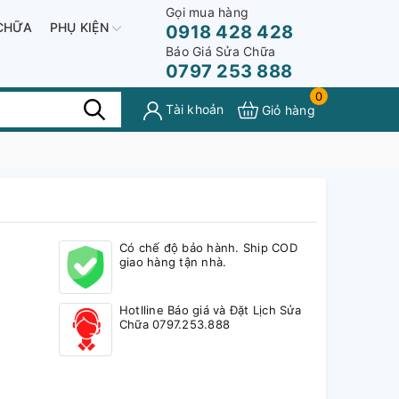
Gọi mua hàng
CHỮA
PHỤ KIỆN
0918 428 428
Báo Giá Sửa Chữa
0797 253 888
0
Tài khoản
Giỏ hàng
Có chế độ bảo hành. Ship COD
giao hàng tận nhà.
Hotlline Báo giá và Đặt Lịch Sửa
Chữa 0797.253.888