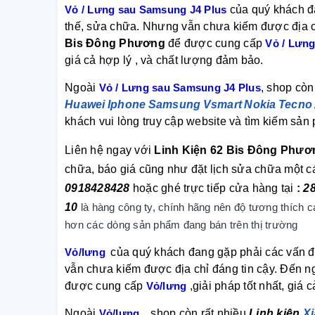
Vỏ / Lưng sau Samsung J4 Plus
của quý khách đ
thế, sửa chữa. Nhưng vẫn chưa kiếm được địa c
Bis Đông Phương
để được cung cấp
Vỏ / Lưn
giá cả hợp lý , và chất lượng đảm bảo.
Ngoài
Vỏ / Lưng sau Samsung J4 Plus
, shop còn
Huawei
Iphone
Samsung
Vsmart
Nokia
Tecno
khách vui lòng truy cập website và tìm kiếm sả
Liên hệ ngay với
Linh Kiện 62 Bis Đông Phươ
chữa, báo giá cũng như đặt lịch sửa chữa một 
0918428428
hoặc ghé trực tiếp cửa hàng tại
:
2
10
là hàng công ty, chính hãng nên độ tương thích c
hơn các dòng sản phẩm đang bán trên thị trường
Vỏ/lưng
của quý khách đang gặp phải các vấn đ
vẫn chưa kiếm được địa chỉ đáng tin cậy. Đến 
được cung cấp
Vỏ/lưng
,giải pháp tốt nhất, giá 
Ngoài
Vỏ/lưng
, shop còn rất nhiều
Linh kiện
X