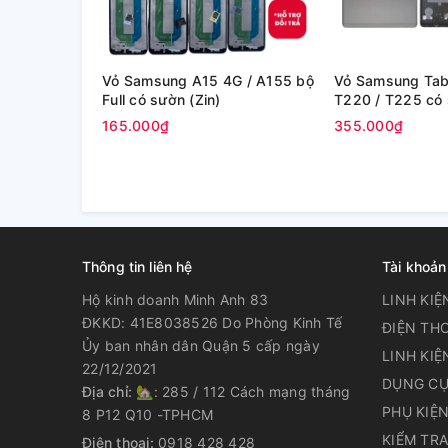
Vỏ Samsung A15 4G / A155 bộ
Vỏ Samsung Tab 
Full có sườn (Zin)
T220 / T225 có 
165.000₫
355.000₫
Thông tin liên hệ
Tài khoản
Hộ kinh doanh Minh Anh 83
LINH KIỆ
ĐKKD: 41E8038526 Do Phòng Kinh Tế
ĐIỆN THO
Ủy ban nhân dân Quận 5 cấp ngày
LINH KIỆ
22/12/2021
DỤNG CỤ
Địa chỉ:
🏡: 285 / 112 Cách mạng tháng
PHỤ KIỆ
8 P12 Q10 -TPHCM
KIỂM TR
Điện thoại:
0918 428 428