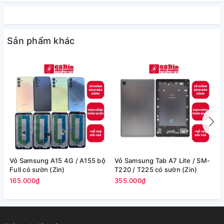
Sản phẩm khác
Vỏ Samsung A15 4G / A155 bộ
Vỏ Samsung Tab A7 Lite / SM-
V
Full có sườn (Zin)
T220 / T225 có sườn (Zin)
/
165.000₫
355.000₫
2