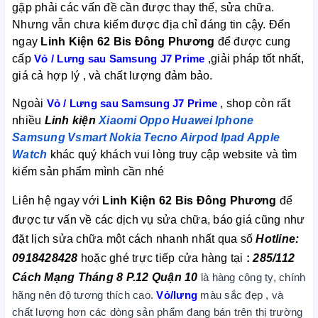
gặp phải các vấn đề cần được thay thế, sửa chữa.
Nhưng vẫn chưa kiếm được địa chỉ đáng tin cậy. Đến
ngay
Linh Kiện 62 Bis Đông Phương
để được cung
cấp
Vỏ / Lưng sau Samsung J7 Prime
,giải pháp tốt nhất,
giá cả hợp lý , và chất lượng đảm bảo.
Ngoài
Vỏ / Lưng sau Samsung J7 Prime
, shop còn rất
nhiều
Linh kiện
Xiaomi
Oppo
Huawei
Iphone
Samsung
Vsmart
Nokia
Tecno
Airpod
Ipad
Apple
Watch
khác quý khách vui lòng truy cập website và tìm
kiếm sản phẩm mình cần nhé
Liên hệ ngay với
Linh Kiện 62 Bis Đông Phương
để
được tư vấn về các dịch vụ sửa chữa, báo giá cũng như
đặt lịch sửa chữa một cách nhanh nhất qua số
Hotline:
0918428428
hoặc ghé trực tiếp cửa hàng tại
:
285/112
Cách Mạng Tháng 8 P.12 Quận 10
là hàng công ty, chính
hãng nên độ tương thích cao.
Vỏ/lưng
màu sắc đẹp , và
chất lượng hơn các dòng sản phẩm đang bán trên thị trường