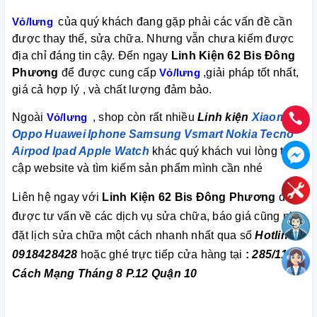
Vỏ/lưng
của quý khách đang gặp phải các vấn đề cần
được thay thế, sửa chữa. Nhưng vẫn chưa kiếm được
địa chỉ đáng tin cậy. Đến ngay
Linh Kiện 62 Bis Đông
Phương
để được cung cấp
Vỏ/lưng
,giải pháp tốt nhất,
giá cả hợp lý , và chất lượng đảm bảo.
Ngoài
Vỏ/lưng
, shop còn rất nhiều
Linh kiện
Xiaomi
Oppo
Huawei
Iphone
Samsung
Vsmart
Nokia
Tecno
Airpod
Ipad
Apple Watch
khác quý khách vui lòng truy
cập website và tìm kiếm sản phẩm mình cần nhé
Liên hệ ngay với
Linh Kiện 62 Bis Đông Phương
để
được tư vấn về các dịch vụ sửa chữa, báo giá cũng như
đặt lịch sửa chữa một cách nhanh nhất qua số
Hotline:
0918428428
hoặc ghé trực tiếp cửa hàng tại
:
285/112
Cách Mạng Tháng 8 P.12 Quận 10