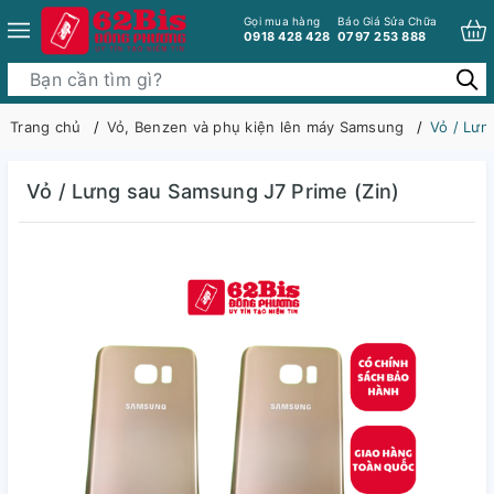
Gọi mua hàng
Báo Giá Sửa Chữa
0918 428 428
0797 253 888
Trang chủ
Vỏ, Benzen và phụ kiện lên máy Samsung
Vỏ / Lưn
Vỏ / Lưng sau Samsung J7 Prime (Zin)