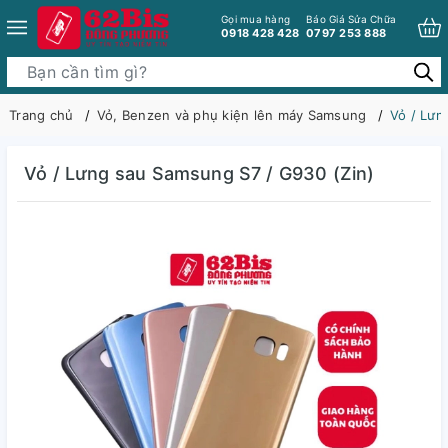
Gọi mua hàng
Báo Giá Sửa Chữa
0918 428 428
0797 253 888
Trang chủ
Vỏ, Benzen và phụ kiện lên máy Samsung
Vỏ / Lưn
Vỏ / Lưng sau Samsung S7 / G930 (Zin)