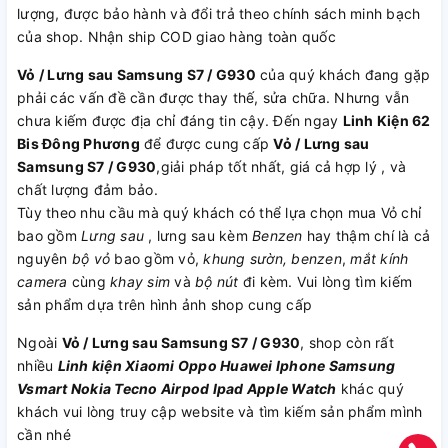
lượng, được bảo hành và đổi trả theo chính sách minh bạch
của shop. Nhận ship COD giao hàng toàn quốc
Vỏ / Lưng sau Samsung S7 / G930
của quý khách đang gặp
phải các vấn đề cần được thay thế, sửa chữa. Nhưng vẫn
chưa kiếm được địa chỉ đáng tin cậy. Đến ngay
Linh Kiện 62
Bis Đông Phương
để được cung cấp
Vỏ / Lưng sau
Samsung S7 / G930
,giải pháp tốt nhất, giá cả hợp lý , và
chất lượng đảm bảo.
Tùy theo nhu cầu mà quý khách có thể lựa chọn mua Vỏ chỉ
bao gồm
Lưng sau
, lưng sau kèm
Benzen
hay thậm chí là cả
nguyên
bộ vỏ
bao gồm vỏ,
khung sườn, benzen
,
mắt kính
camera
cùng
khay sim
và
bộ nút
đi kèm. Vui lòng tìm kiếm
sản phẩm dựa trên hình ảnh shop cung cấp
Ngoài
Vỏ / Lưng sau Samsung S7 / G930
, shop còn rất
nhiều
Linh kiện
Xiaomi
Oppo
Huawei
Iphone
Samsung
Vsmart
Nokia
Tecno
Airpod
Ipad
Apple Watch
khác quý
khách vui lòng truy cập website và tìm kiếm sản phẩm mình
cần nhé