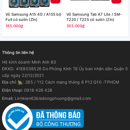
Vỏ Samsung A15 4G / A155 bộ
Vỏ Samsung Tab A7 Lite / SM-
V
Full có sườn (Zin)
T220 / T225 có sườn (Zin)
/
165.000₫
355.000₫
2
Thông tin liên hệ
Hộ kinh doanh Minh Anh 83
ĐKKD: 41E8038526 Do Phòng Kinh Tế Ủy ban nhân dân Quận 5
cấp ngày 22/12/2021
Địa chỉ:
🏡: 285 / 112 Cách mạng tháng 8 P12 Q10 -TPHCM
Điện thoại:
0918 428 428
Email:
Linhkien62bisdongphuong@gmail.com