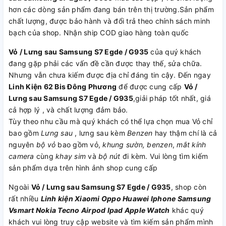
hơn các dòng sản phẩm đang bán trên thị trường.Sản phẩm
chất lượng, được bảo hành và đổi trả theo chính sách minh
bạch của shop. Nhận ship COD giao hàng toàn quốc
Vỏ / Lưng sau Samsung S7 Egde / G935
của quý khách
đang gặp phải các vấn đề cần được thay thế, sửa chữa.
Nhưng vẫn chưa kiếm được địa chỉ đáng tin cậy. Đến ngay
Linh Kiện 62 Bis Đông Phương
để được cung cấp
Vỏ /
Lưng sau Samsung S7 Egde / G935
,giải pháp tốt nhất, giá
cả hợp lý , và chất lượng đảm bảo.
Tùy theo nhu cầu mà quý khách có thể lựa chọn mua Vỏ chỉ
bao gồm
Lưng sau
, lưng sau kèm
Benzen
hay thậm chí là cả
nguyên
bộ vỏ
bao gồm vỏ,
khung sườn, benzen
,
mắt kính
camera
cùng
khay sim
và
bộ nút
đi kèm. Vui lòng tìm kiếm
sản phẩm dựa trên hình ảnh shop cung cấp
Ngoài
Vỏ / Lưng sau Samsung S7 Egde / G935
, shop còn
rất nhiều
Linh kiện
Xiaomi
Oppo
Huawei
Iphone
Samsung
Vsmart
Nokia
Tecno
Airpod
Ipad
Apple Watch
khác quý
khách vui lòng truy cập website và tìm kiếm sản phẩm mình