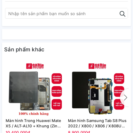
Sản phẩm khác
Màn hình Trong Huawei Mate
Màn hình Samsung Tab S8 Plus
M
X5 / ALT-AL10 + Khung (Zin
2022 / X800 / X806 / X808U
S
Máy)
(12.4in) -(Zin)
F
10.400.000₫
8.900.000₫
8