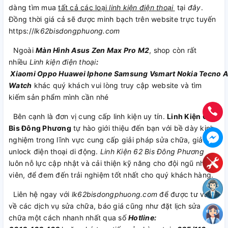
dàng tìm mua
tất cả các loại
linh kiện điện thoại
tại
đây
.
Đồng thời giá cả sẽ được minh bạch trên website trực tuyến
https://
lk62bisdongphuong.com
Ngoài
Màn Hình Asus Zen Max Pro M2
, shop còn rất
nhiều
Linh kiện điện thoại
:
Xiaomi
Oppo
Huawei
Iphone
Samsung
Vsmart
Nokia
Tecno
A
Watch
khác quý khách vui lòng truy cập website và tìm
kiếm sản phẩm mình cần nhé
Bên cạnh là đơn vị cung cấp linh kiện uy tín.
Linh Kiện 62
Bis Đông Phương
tự hào giới thiệu đến bạn với bề dày kinh
nghiệm trong lĩnh vực cung cấp giải pháp sửa chữa, giải mã,
unlock điện thoại di động.
Linh Kiện 62 Bis Đông Phương
luôn nỗ lực cập nhật và cải thiện kỹ năng cho đội ngũ nhân
viên, để đem đến trải nghiệm tốt nhất cho quý khách hàng.
Liên hệ ngay với
lk62bisdongphuong.com
để được tư vấn
về các dịch vụ sửa chữa, báo giá cũng như đặt lịch sửa
chữa một cách nhanh nhất qua số
Hotline: