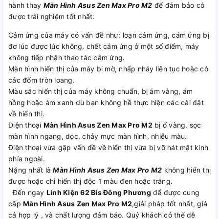
hành thay
Màn Hình Asus Zen Max Pro M2
để đảm bảo có
được trải nghiệm tốt nhất:
Cảm ứng của máy có vấn đề như: loạn cảm ứng, cảm ứng bị
đơ lúc được lúc không, chết cảm ứng ở một số điểm, máy
không tiếp nhận thao tác cảm ứng.
Màn hình hiển thị của máy bị mờ, nhấp nháy liên tục hoặc có
các đốm tròn loang.
Màu sắc hiển thị của máy không chuẩn, bị ám vàng, ám
hồng hoặc ám xanh dù bạn không hề thực hiện các cài đặt
về hiển thị.
Điện thoại
Màn Hình Asus Zen Max Pro M2
bị ố vàng, sọc
màn hình ngang, dọc, chảy mực màn hình, nhiễu màu.
Điện thoại vừa gặp vấn đề về hiển thị vừa bị vỡ nát mặt kính
phía ngoài.
Nặng nhất là
Màn Hình Asus Zen Max Pro M2
không hiển thị
được hoặc chỉ hiển thị độc 1 màu đen hoặc trắng.
Đến ngay
Linh Kiện 62 Bis Đông Phương
để được cung
cấp
Màn Hình Asus Zen Max Pro M2
,giải pháp tốt nhất, giá
cả hợp lý , và chất lượng đảm bảo. Quý khách có thể dễ