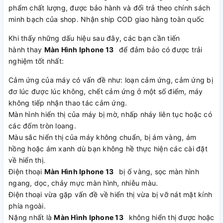
phẩm chất lượng, được bảo hành và đổi trả theo chính sách
minh bạch của shop. Nhận ship COD giao hàng toàn quốc
Khi thấy những dấu hiệu sau đây, các bạn cần tiến
hành thay
Màn Hình Iphone 13
để đảm bảo có được trải
nghiệm tốt nhất:
Cảm ứng của máy có vấn đề như: loạn cảm ứng, cảm ứng bị
đơ lúc được lúc không, chết cảm ứng ở một số điểm, máy
không tiếp nhận thao tác cảm ứng.
Màn hình hiển thị của máy bị mờ, nhấp nháy liên tục hoặc có
các đốm tròn loang.
Màu sắc hiển thị của máy không chuẩn, bị ám vàng, ám
hồng hoặc ám xanh dù bạn không hề thực hiện các cài đặt
về hiển thị.
Điện thoại
Màn Hình Iphone 13
bị ố vàng, sọc màn hình
ngang, dọc, chảy mực màn hình, nhiễu màu.
Điện thoại vừa gặp vấn đề về hiển thị vừa bị vỡ nát mặt kính
phía ngoài.
Nặng nhất là
Màn Hình Iphone 13
không hiển thị được hoặc