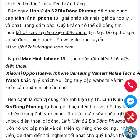
chỉ hiển thị độc 1 màu đen hoặc trắng.
Đến ngay
Linh Kiện 62 Bis Đông Phương
để được cung
cấp
Màn Hình Iphone 13
,giải pháp tốt nhất, giá cả hợp lý ,
và chất lượng đảm bảo. Quý khách có thể dễ dàng tìm
mua
tất cả các loại
linh kiện điện thoại
tại
đây
. Đồng thời giá
cả sẽ được minh bạch trên website trực tuyến
https://
lk62bisdongphuong.com
Ngoài
Màn Hình Iphone 13
, shop còn rất nhiều
Linh kiện
điện thoại
:
Xiaomi
Oppo
Huawei
Iphone
Samsung
Vsmart
Nokia
Tecno
A
Watch
khác quý khách vui lòng truy cập website và tìm
kiếm sản phẩm mình cần nhé
Bên cạnh là đơn vị cung cấp linh kiện uy tín.
Linh Kiện 62
Bis Đông Phương
tự hào giới thiệu đến bạn với bề dày kinh
nghiệm trong lĩnh vực cung cấp giải pháp sửa chữa, giải mã,
unlock điện thoại di động.
Linh Kiện 62 Bis Đông Phương
luôn nỗ lực cập nhật và cải thiện kỹ năng cho đội ngũ nhân
viên, để đem đến trải nghiệm tốt nhất cho quý khách hàng.