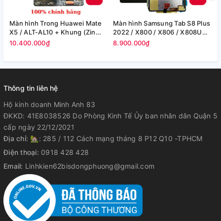
Màn hình Trong Huawei Mate
Màn hình Samsung Tab S8 Plus
M
X5 / ALT-AL10 + Khung (Zin
2022 / X800 / X806 / X808U
S
Máy)
(12.4in) -(Zin)
F
10.400.000₫
8.900.000₫
8
Thông tin liên hệ
Hộ kinh doanh Minh Anh 83
ĐKKD: 41E8038526 Do Phòng Kinh Tế Ủy ban nhân dân Quận 5
cấp ngày 22/12/2021
Địa chỉ:
🏡: 285 / 112 Cách mạng tháng 8 P12 Q10 -TPHCM
Điện thoại:
0918 428 428
Email:
Linhkien62bisdongphuong@gmail.com