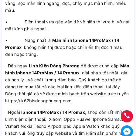
vàng, sọc màn hình ngang, dọc, chảy mực màn hình, nhiễu
màu.
• Điện thoại vừa gặp vấn đề về hiển thị vừa bị vỡ nát
mặt kính phía ngoài.
• Nặng nhất là
Màn hình Iphone 14ProMax / 14
Promax
không hiển thị được hoặc chỉ hiển thị độc 1 màu
đen hoặc trắng.
Đến ngay
Linh Kiện Đông Phương
để được cung cấp
Màn
hình Iphone 14ProMax / 14 Promax
,giải pháp tốt nhất, giá
cả hợp lý , và chất lượng đảm bảo. Quý khách có thể dễ
dàng tìm mua tất cả các loại linh kiện điện thoại tại đây.
Đồng thời giá cả sẽ được minh bạch trên website trực tuyến
https://lk62bisdongphuong.com
Ngoài
Iphone 14ProMax / 14 Promax
, shop còn rất nhiều
Linh kiện điện thoại: Xiaomi Oppo Huawei Iphone Samsung
Vsmart Nokia Tecno Airpod Ipad Apple Watch khác quý
khách vui lòng truy cập website và tìm kiếm sản phẩm mình