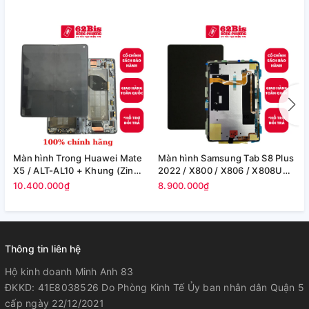
Màn hình Trong Huawei Mate
Màn hình Samsung Tab S8 Plus
M
X5 / ALT-AL10 + Khung (Zin
2022 / X800 / X806 / X808U
S
Máy)
(12.4in) -(Zin)
F
10.400.000₫
8.900.000₫
8
Thông tin liên hệ
Hộ kinh doanh Minh Anh 83
ĐKKD: 41E8038526 Do Phòng Kinh Tế Ủy ban nhân dân Quận 5
cấp ngày 22/12/2021