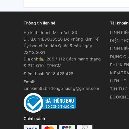
Thông tin liên hệ
Tài khoản
Hộ kinh doanh Minh Anh 83
LINH KIỆ
ĐKKD: 41E8038526 Do Phòng Kinh Tế
ĐIỆN THO
Ủy ban nhân dân Quận 5 cấp ngày
LINH KIỆ
22/12/2021
DỤNG CỤ
Địa chỉ:
🏡: 285 / 112 Cách mạng tháng
PHỤ KIỆ
8 P12 Q10 -TPHCM
KIỂM TR
Điện thoại:
0918 428 428
LIÊN HỆ
Email:
Linhkien62bisdongphuong@gmail.com
TIN TỨC
BOOKING
Chính sách