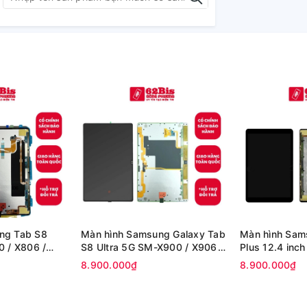
ng Tab S8
Màn hình Samsung Galaxy Tab
Màn hình Sam
0 / X806 /
S8 Ultra 5G SM-X900 / X906
Plus 12.4 inch
(Zin)
Full amoled (100% zin hãng )
T976 (100% z
8.900.000₫
8.900.000₫