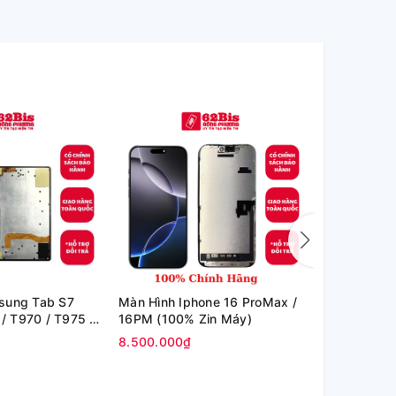
sung Tab S7
Màn Hình Iphone 16 ProMax /
Màn Hình I
 / T970 / T975 /
16PM (100% Zin Máy)
Iphone 15PM
in hãng)
Max / Iphon
8.500.000₫
7.200.000₫
EK)