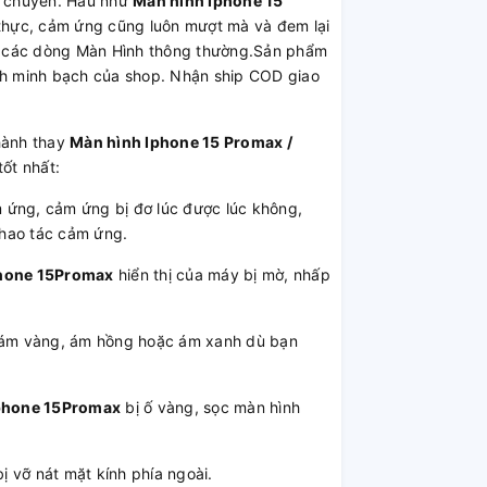
ận chuyển. Hầu như
Màn hình Iphone 15
hực, cảm ứng cũng luôn mượt mà và đem lại
ới các dòng Màn Hình thông thường.Sản phẩm
ách minh bạch của shop. Nhận ship COD giao
hành thay
Màn hình Iphone 15 Promax /
ốt nhất:
g, cảm ứng bị đơ lúc được lúc không,
thao tác cảm ứng.
phone 15Promax
hiển thị của máy bị mờ, nhấp
m vàng, ám hồng hoặc ám xanh dù bạn
Iphone 15Promax
bị ố vàng, sọc màn hình
vỡ nát mặt kính phía ngoài.