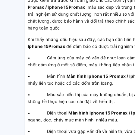
được kiểm tra trước khi bàn giao cho các đơn vị v
Promax / Iphone 15Promax
màu sắc đẹp và trung t
trải nghiệm sử dụng chất lượng hơn rất nhiều so v
chất lượng, được bảo hành và đổi trả theo chính s
hàng toàn quốc
Khi thấy những dấu hiệu sau đây, các bạn cần tiến 
Iphone 15Promax
để đảm bảo có được trải nghiệm t
• Cảm ứng của máy có vấn đề như: loạn cảm ứn
chết cảm ứng ở một số điểm, máy không tiếp nhận 
• Màn hình
Màn hình Iphone 15 Promax / I
nháy liên tục hoặc có các đốm tròn loang.
• Màu sắc hiển thị của máy không chuẩn, bị á
không hề thực hiện các cài đặt về hiển thị.
• Điện thoại
Màn hình Iphone 15 Promax / 
ngang, dọc, chảy mực màn hình, nhiễu màu.
• Điện thoại vừa gặp vấn đề về hiển thị vừa bị 