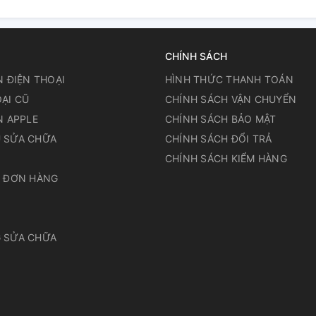
CHÍNH SÁCH
N ĐIỆN THOẠI
HÌNH THỨC THANH TOÁN
ẠI CŨ
CHÍNH SÁCH VẬN CHUYỂN
N APPLE
CHÍNH SÁCH BẢO MẬT
 SỬA CHỮA
CHÍNH SÁCH ĐỔI TRẢ
N
CHÍNH SÁCH KIỂM HÀNG
A ĐƠN HÀNG
 SỬA CHỮA