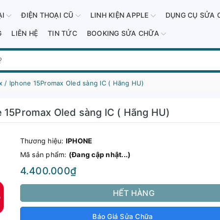
ẠI
ĐIỆN THOẠI CŨ
LINH KIỆN APPLE
DỤNG CỤ SỬA 
G
LIÊN HỆ
TIN TỨC
BOOKING SỬA CHỮA
x / Iphone 15Promax Oled sàng IC ( Hãng HU)
e 15Promax Oled sàng IC ( Hãng HU)
Thương hiệu:
IPHONE
Mã sản phẩm:
(Đang cập nhật...)
4.400.000₫
HẾT HÀNG
Báo Giá Sửa Chữa