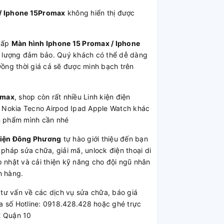
/ Iphone 15Promax
không hiển thị được
cấp
Màn hình Iphone 15 Promax / Iphone
hất lượng đảm bảo. Quý khách có thể dễ dàng
 Đồng thời giá cả sẽ được minh bạch trên
omax
, shop còn rất nhiều Linh kiện điện
 Nokia Tecno Airpod Ipad Apple Watch khác
ản phẩm mình cần nhé
Kiện Đông Phương
tự hào giới thiệu đến bạn
 pháp sửa chữa, giải mã, unlock điện thoại di
 nhật và cải thiện kỹ năng cho đội ngũ nhân
h hàng.
ư vấn về các dịch vụ sửa chữa, báo giá
a số Hotline: 0918.428.428 hoặc ghé trực
2 Quận 10