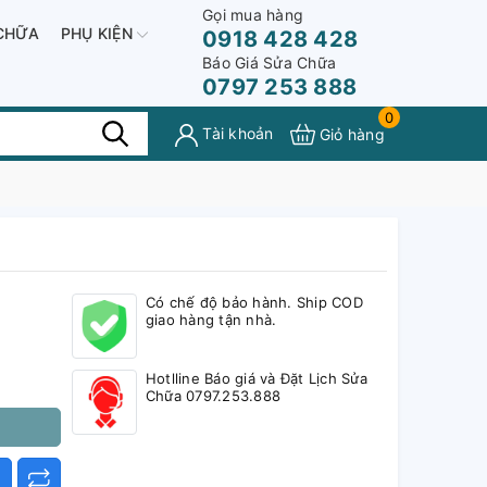
Gọi mua hàng
CHỮA
PHỤ KIỆN
0918 428 428
Báo Giá Sửa Chữa
0797 253 888
0
Tài khoản
Giỏ hàng
Có chế độ bảo hành. Ship COD
giao hàng tận nhà.
Hotlline Báo giá và Đặt Lịch Sửa
Chữa 0797.253.888