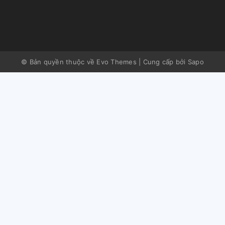
© Bản quyền thuộc về Evo Themes
|
Cung cấp bởi
Sapo