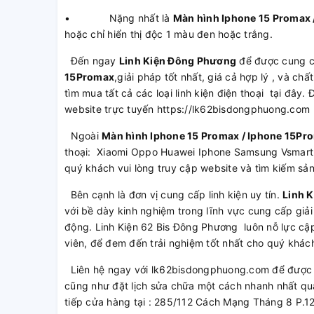
• Nặng nhất là
Màn hình Iphone 15 Promax 
hoặc chỉ hiển thị độc 1 màu đen hoặc trắng.
Đến ngay
Linh Kiện Đông Phương
để được cung 
15Promax
,giải pháp tốt nhất, giá cả hợp lý , và c
tìm mua tất cả các loại linh kiện điện thoại tại đây.
website trực tuyến https://lk62bisdongphuong.com
Ngoài
Màn hình Iphone 15 Promax / Iphone 15Pr
thoại: Xiaomi Oppo Huawei Iphone Samsung Vsmart
quý khách vui lòng truy cập website và tìm kiếm s
Bên cạnh là đơn vị cung cấp linh kiện uy tín.
Linh 
với bề dày kinh nghiệm trong lĩnh vực cung cấp giải
động. Linh Kiện 62 Bis Đông Phương luôn nỗ lực cập
viên, để đem đến trải nghiệm tốt nhất cho quý khác
Liên hệ ngay với lk62bisdongphuong.com để được t
cũng như đặt lịch sửa chữa một cách nhanh nhất qu
tiếp cửa hàng tại : 285/112 Cách Mạng Tháng 8 P.1