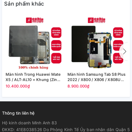
Sản phẩm khác
Màn hình Trong Huawei Mate
Màn hình Samsung Tab S8 Plus
M
X5 / ALT-AL10 + Khung (Zin
2022 / X800 / X806 / X808U
S
Máy)
(12.4in) -(Zin)
F
10.400.000₫
8.900.000₫
8
Thông tin liên hệ
Hộ kinh doanh Minh Anh 83
ĐKKD: 41E8038526 Do Phòng Kinh Tế Ủy ban nhân dân Quận 5