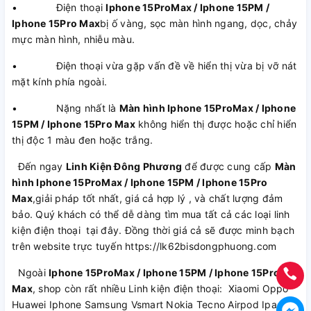
• Điện thoại
Iphone 15ProMax / Iphone 15PM /
Iphone 15Pro Max
bị ố vàng, sọc màn hình ngang, dọc, chảy
mực màn hình, nhiễu màu.
• Điện thoại vừa gặp vấn đề về hiển thị vừa bị vỡ nát
mặt kính phía ngoài.
• Nặng nhất là
Màn hình Iphone 15ProMax / Iphone
15PM / Iphone 15Pro Max
không hiển thị được hoặc chỉ hiển
thị độc 1 màu đen hoặc trắng.
Đến ngay
Linh Kiện Đông Phương
để được cung cấp
Màn
hình Iphone 15ProMax / Iphone 15PM / Iphone 15Pro
Max
,giải pháp tốt nhất, giá cả hợp lý , và chất lượng đảm
bảo. Quý khách có thể dễ dàng tìm mua tất cả các loại linh
kiện điện thoại tại đây. Đồng thời giá cả sẽ được minh bạch
trên website trực tuyến https://lk62bisdongphuong.com
Ngoài
Iphone 15ProMax / Iphone 15PM / Iphone 15Pro
Max
, shop còn rất nhiều Linh kiện điện thoại: Xiaomi Oppo
Huawei Iphone Samsung Vsmart Nokia Tecno Airpod Ipad