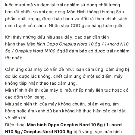
luôn mượt mà và đem lại trải nghiệm sử dụng chất lượng
hơn rất nhiều so với các dòng Màn Hình thông thường.Sản
phẩm chất lượng, được bảo hành và đổi trả theo chính sách
minh bạch của shop. Nhận ship COD giao hàng toàn quốc
Khi thấy những dấu hiệu sau đây, các bạn cần tiến
hành thay
Màn hình Oppo Oneplus Nord 10 5g / 1+nord N10
5g / Oneplus Nord N100 5g
để đảm bảo có được trải nghiệm
tốt nhất:
Cảm ứng của máy có vấn đề như: loạn cảm ứng, cảm ứng bị
đơ lúc được lúc không, chết cảm ứng ở một số điểm, máy
không tiếp nhận thao tác cảm ứng.
Màn hình hiển thị của máy bị mờ, nhấp nháy liên tục hoặc có
các đốm tròn loang.
Màu sắc hiển thị của máy không chuẩn, bị ám vàng, ám
hồng hoặc ám xanh dù bạn không hề thực hiện các cài đặt
về hiển thị.
Điện thoại
Màn hình Oppo Oneplus Nord 10 5g / 1+nord
N10 5g / Oneplus Nord N100 5g
bị ố vàng, sọc màn hình