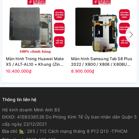
Màn hình Trong Huawei Mate
Màn hình Samsung Tab S8 Plus
M
X5 / ALT-AL10 + Khung (Zin
2022 / X800 / X806 / X808U
S
Máy)
(12.4in) -(Zin)
F
10.400.000₫
8.900.000₫
8
Thông tin liên hệ
Hộ kinh doanh Minh Anh 83
ĐKKD: 41E8038526 Do Phòng Kinh Tế Ủy ban nhân dân Quận 5
cấp ngày 22/12/2021
Địa chỉ:
🏡: 285 / 112 Cách mạng tháng 8 P12 Q10 -TPHCM