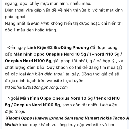
ngang, dọc, chảy mực màn hình, nhiễu màu.
Điện thoại vừa gặp vấn đề về hiển thị vừa bị vỡ nát mặt kính
phía ngoài.
Nặng nhất là
Màn Hình
không hiển thị được hoặc chỉ hiển thị
độc 1 màu đen hoặc trắng.
Đến ngay
Linh Kiện 62 Bis Đông Phương
để được cung
cấp
Màn hình Oppo Oneplus Nord 10 5g / 1+nord N10 5g /
Oneplus Nord N100 5g
,giải pháp tốt nhất, giá cả hợp lý , và
chất lượng đảm bảo. Quý khách có thể dễ dàng tìm mua
tất
cả các loại
linh kiện điện thoại
tại
đây
. Đồng thời giá cả sẽ
được minh bạch trên website trực tuyến
https://
lk62bisdongphuong.com
Ngoài
Màn hình Oppo Oneplus Nord 10 5g / 1+nord N10
5g / Oneplus Nord N100 5g
, shop còn rất nhiều
Linh kiện
điện thoại
:
Xiaomi
Oppo
Huawei
Iphone
Samsung
Vsmart
Nokia
Tecno
A
Watch
khác quý khách vui lòng truy cập website và tìm