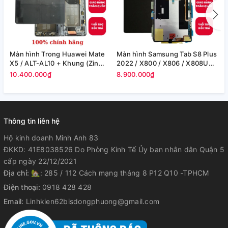
Màn hình Trong Huawei Mate
Màn hình Samsung Tab S8 Plus
M
X5 / ALT-AL10 + Khung (Zin
2022 / X800 / X806 / X808U
S
Máy)
(12.4in) -(Zin)
F
10.400.000₫
8.900.000₫
8
Thông tin liên hệ
Hộ kinh doanh Minh Anh 83
ĐKKD: 41E8038526 Do Phòng Kinh Tế Ủy ban nhân dân Quận 5
cấp ngày 22/12/2021
Địa chỉ:
🏡: 285 / 112 Cách mạng tháng 8 P12 Q10 -TPHCM
Điện thoại:
0918 428 428
Email:
Linhkien62bisdongphuong@gmail.com