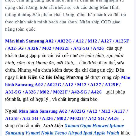
dụng chất lượng hơn rất nhiều so với các dòng Màn Hình
thông thường.Sản phẩm chất lượng, được bảo hành và đổi trả
theo chính sách minh bạch của shop. Nhận ship COD giao
hàng toàn quốc
Màn hình Samsung A02 / A022G / A12 / M12 / A127 / A125F
/ A32-5G / A326 / M02 / M022F / A42-5G / A426
của quý
khách đang gặp phải các vấn đề như
bể màn hình, sọc màn
hình, cảm ứng không ăn, nứt kính
,... cần được thay thế, sửa
chữa. Nhưng vẫn chưa kiếm được địa chỉ đáng tin cậy. Đến
ngay
Linh Kiện 62 Bis Đông Phương
để được cung cấp
Màn
hình Samsung A02 / A022G / A12 / M12 / A127 / A125F /
A32-5G / A326 / M02 / M022F / A42-5G / A426
,giải pháp
tốt nhất, giá cả hợp lý , và chất lượng đảm bảo.
Ngoài
Màn hình Samsung A02 / A022G / A12 / M12 / A127 /
A125F / A32-5G / A326 / M02 / M022F / A42-5G / A426
,
shop còn rất nhiều
Linh kiện
Xiaomi
Oppo
Huawei
Iphone
Samsung
Vsmart
Nokia
Tecno
Airpod
Ipad
Apple Watch
khác