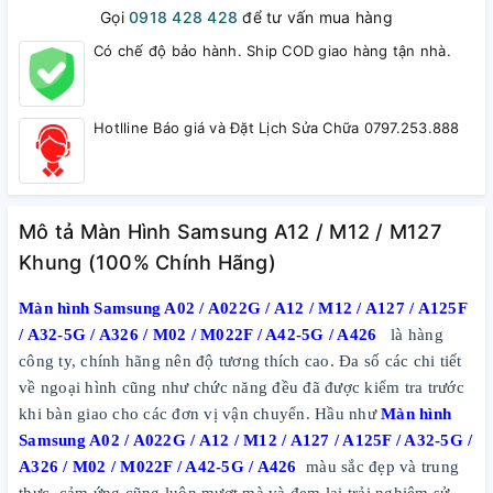
Gọi
0918 428 428
để tư vấn mua hàng
Có chế độ bảo hành. Ship COD giao hàng tận nhà.
Hotlline Báo giá và Đặt Lịch Sửa Chữa 0797.253.888
Mô tả Màn Hình Samsung A12 / M12 / M127
Khung (100% Chính Hãng)
Màn hình Samsung A02 / A022G / A12 / M12 / A127 / A125F
/ A32-5G / A326 / M02 / M022F / A42-5G / A426
là hàng
công ty, chính hãng nên độ tương thích cao. Đa số các chi tiết
về ngoại hình cũng như chức năng đều đã được kiểm tra trước
khi bàn giao cho các đơn vị vận chuyển. Hầu như
Màn hình
Samsung A02 / A022G / A12 / M12 / A127 / A125F / A32-5G /
A326 / M02 / M022F / A42-5G / A426
màu sắc đẹp và trung
thực, cảm ứng cũng luôn mượt mà và đem lại trải nghiệm sử