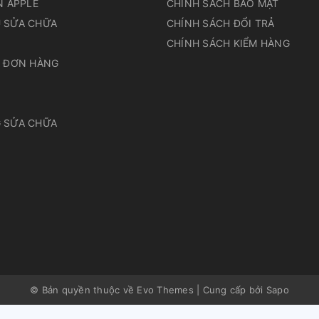
N APPLE
CHÍNH SÁCH BẢO MẬT
 SỬA CHỮA
CHÍNH SÁCH ĐỔI TRẢ
N
CHÍNH SÁCH KIỂM HÀNG
A ĐƠN HÀNG
 SỬA CHỮA
© Bản quyền thuộc về Evo Themes
|
Cung cấp bởi
Sapo