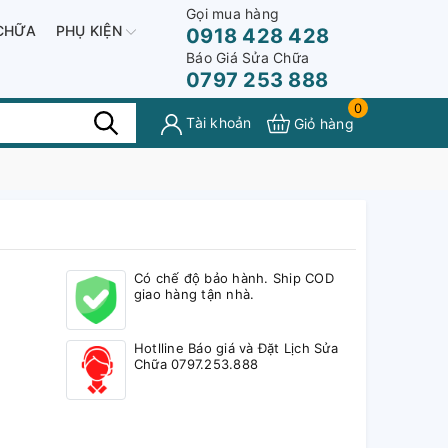
Gọi mua hàng
CHỮA
PHỤ KIỆN
0918 428 428
Báo Giá Sửa Chữa
0797 253 888
0
Tài khoản
Giỏ hàng
Có chế độ bảo hành. Ship COD
giao hàng tận nhà.
Hotlline Báo giá và Đặt Lịch Sửa
Chữa 0797.253.888