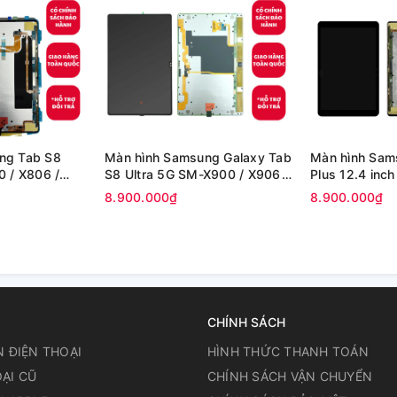
ng Tab S8
Màn hình Samsung Galaxy Tab
Màn hình Sam
0 / X806 /
S8 Ultra 5G SM-X900 / X906
Plus 12.4 inch
(Zin)
Full amoled (100% zin hãng )
T976 (100% z
8.900.000₫
8.900.000₫
CHÍNH SÁCH
N ĐIỆN THOẠI
HÌNH THỨC THANH TOÁN
ẠI CŨ
CHÍNH SÁCH VẬN CHUYỂN