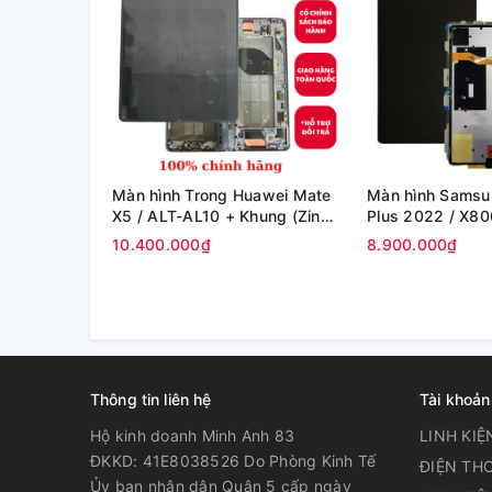
Màn hình Trong Huawei Mate
Màn hình Samsu
X5 / ALT-AL10 + Khung (Zin
Plus 2022 / X80
Máy)
X808U (12.4in) -
10.400.000₫
8.900.000₫
Thông tin liên hệ
Tài khoản
Hộ kinh doanh Minh Anh 83
LINH KIỆ
ĐKKD: 41E8038526 Do Phòng Kinh Tế
ĐIỆN THO
Ủy ban nhân dân Quận 5 cấp ngày