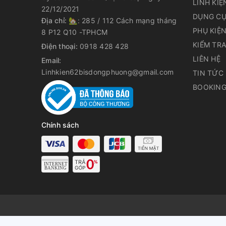
LINH KIỆ
22/12/2021
DỤNG CỤ
Địa chỉ:
🏡: 285 / 112 Cách mạng tháng
PHỤ KIỆ
8 P12 Q10 -TPHCM
KIỂM TR
Điện thoại:
0918 428 428
LIÊN HỆ
Email:
Linhkien62bisdongphuong@gmail.com
TIN TỨC
BOOKING
Chính sách