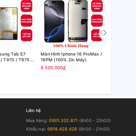
sung Tab S7
Màn Hình Iphone 16 ProMax /
Màn Hình I
 / T970 / T975 /
16PM (100% Zin Máy)
Iphone 15PM
in hãng)
Max / Iphon
8.500.000₫
7.200.000₫
EK)
Liên hệ
Mua hàng:
0901.332.871
(8h00 - 22h00)
Khiếu nại:
0918.428.428
(8h00 - 21h00)