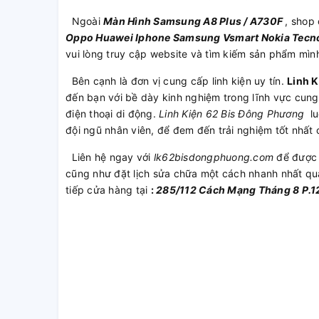
Ngoài
Màn Hình Samsung A8 Plus / A730F
, shop
Oppo
Huawei
Iphone
Samsung
Vsmart
Nokia
Tecn
vui lòng truy cập website và tìm kiếm sản phẩm mìn
Bên cạnh là đơn vị cung cấp linh kiện uy tín.
Linh 
đến bạn với bề dày kinh nghiệm trong lĩnh vực cung
điện thoại di động.
Linh Kiện 62 Bis Đông Phương
lu
đội ngũ nhân viên, để đem đến trải nghiệm tốt nhất
Liên hệ ngay với
lk62bisdongphuong.com
để được 
cũng như đặt lịch sửa chữa một cách nhanh nhất q
tiếp cửa hàng tại
:
285/112 Cách Mạng Tháng 8 P.1