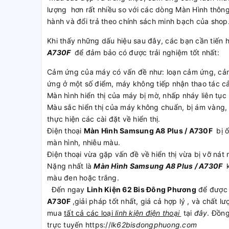
lượng hơn rất nhiều so với các dòng Màn Hình thô
hành và đổi trả theo chính sách minh bạch của sho
Khi thấy những dấu hiệu sau đây, các bạn cần tiến 
A730F
để đảm bảo có được trải nghiệm tốt nhất:
Cảm ứng của máy có vấn đề như: loạn cảm ứng, cảm
ứng ở một số điểm, máy không tiếp nhận thao tác c
Màn hình hiển thị của máy bị mờ, nhấp nháy liên tục
Màu sắc hiển thị của máy không chuẩn, bị ám vàng
thực hiện các cài đặt về hiển thị.
Điện thoại
Màn Hình Samsung A8 Plus / A730F
bị 
màn hình, nhiễu màu.
Điện thoại vừa gặp vấn đề về hiển thị vừa bị vỡ nát 
Nặng nhất là
Màn Hình Samsung A8 Plus / A730F
k
màu đen hoặc trắng.
Đến ngay
Linh Kiện 62 Bis Đông Phương
để được
A730F
,giải pháp tốt nhất, giá cả hợp lý , và chất
mua
tất cả các loại
linh kiện điện thoại
tại
đây
. Đồng
trực tuyến https://
lk62bisdongphuong.com