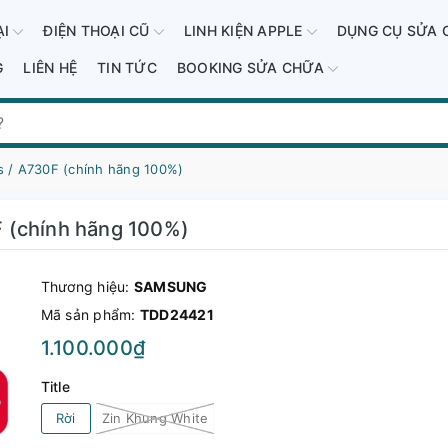
ẠI
ĐIỆN THOẠI CŨ
LINH KIỆN APPLE
DỤNG CỤ SỬA 
G
LIÊN HỆ
TIN TỨC
BOOKING SỬA CHỮA
 / A730F (chính hãng 100%)
 (chính hãng 100%)
Thương hiệu:
SAMSUNG
Mã sản phẩm:
TDD24421
1.100.000₫
Title
Rời
Zin Khung White