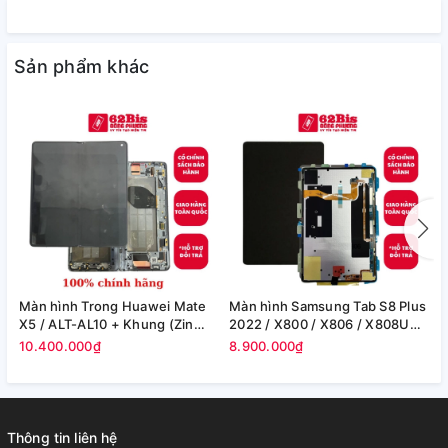
Sản phẩm khác
Màn hình Trong Huawei Mate
Màn hình Samsung Tab S8 Plus
M
X5 / ALT-AL10 + Khung (Zin
2022 / X800 / X806 / X808U
S
Máy)
(12.4in) -(Zin)
F
10.400.000₫
8.900.000₫
8
Thông tin liên hệ