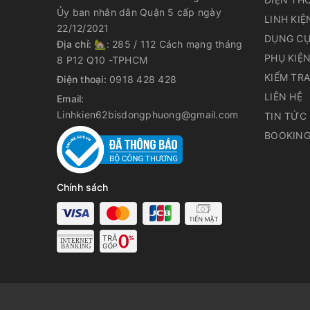
Ủy ban nhân dân Quận 5 cấp ngày
LINH KIỆ
22/12/2021
DỤNG CỤ
Địa chỉ:
🏡: 285 / 112 Cách mạng tháng
PHỤ KIỆ
8 P12 Q10 -TPHCM
KIỂM TR
Điện thoại:
0918 428 428
LIÊN HỆ
Email:
Linhkien62bisdongphuong@gmail.com
TIN TỨC
BOOKING
Chính sách