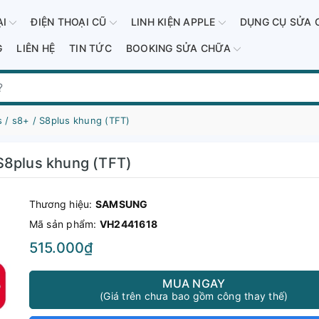
ẠI
ĐIỆN THOẠI CŨ
LINH KIỆN APPLE
DỤNG CỤ SỬA 
G
LIÊN HỆ
TIN TỨC
BOOKING SỬA CHỮA
 / s8+ / S8plus khung (TFT)
S8plus khung (TFT)
Thương hiệu:
SAMSUNG
Mã sản phẩm:
VH2441618
515.000₫
MUA NGAY
(Giá trên chưa bao gồm công thay thế)