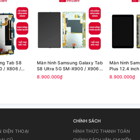
ng Tab S8
Màn hình Samsung Galaxy Tab
Màn hình Sam
0 / X806 /
S8 Ultra 5G SM-X900 / X906
Plus 12.4 inch
(Zin)
Full amoled (100% zin hãng )
T976 (100% z
8.900.000₫
8.900.000₫
CHÍNH SÁCH
N ĐIỆN THOẠI
HÌNH THỨC THANH TOÁN
ẠI CŨ
CHÍNH SÁCH VẬN CHUYỂN