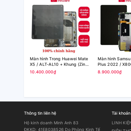
Màn hình Trong Huawei Mate
Màn hình Samsu
X5 / ALT-AL10 + Khung (Zin
Plus 2022 / X80
Máy)
X808U (12.4in) -
10.400.000₫
8.900.000₫
Thông tin liên hệ
Tài khoản
Hộ kinh doanh Minh Anh 83
LINH KIỆ
ĐKKD: 41E8038526 Do Phòng Kinh Tế
ĐIỆN THO