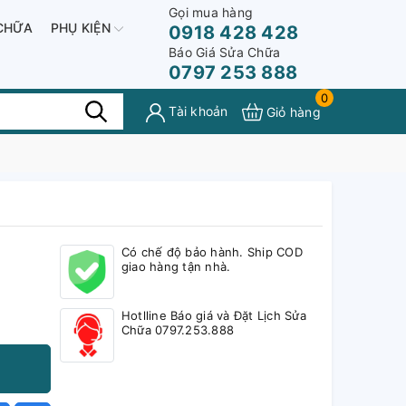
Gọi mua hàng
CHỮA
PHỤ KIỆN
0918 428 428
Báo Giá Sửa Chữa
0797 253 888
0
Tài khoản
Giỏ hàng
Có chế độ bảo hành. Ship COD
giao hàng tận nhà.
Hotlline Báo giá và Đặt Lịch Sửa
Chữa 0797.253.888