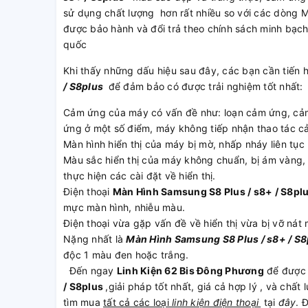
sử dụng chất lượng hơn rất nhiều so với các dòng 
được bảo hành và đổi trả theo chính sách minh bạc
quốc
Khi thấy những dấu hiệu sau đây, các bạn cần tiến 
/ S8plus
để đảm bảo có được trải nghiệm tốt nhất:
Cảm ứng của máy có vấn đề như: loạn cảm ứng, cảm
ứng ở một số điểm, máy không tiếp nhận thao tác c
Màn hình hiển thị của máy bị mờ, nhấp nháy liên tục
Màu sắc hiển thị của máy không chuẩn, bị ám vàng
thực hiện các cài đặt về hiển thị.
Điện thoại
Màn Hình Samsung S8 Plus / s8+ / S8pl
mực màn hình, nhiễu màu.
Điện thoại vừa gặp vấn đề về hiển thị vừa bị vỡ nát 
Nặng nhất là
Màn Hình Samsung S8 Plus / s8+ / S
độc 1 màu đen hoặc trắng.
Đến ngay
Linh Kiện 62 Bis Đông Phương
để được
/ S8plus
,giải pháp tốt nhất, giá cả hợp lý , và ch
tìm mua
tất cả các loại
linh kiện điện thoại
tại
đây
. 