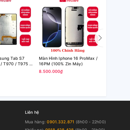
sung Tab S7
Màn Hình Iphone 16 ProMax /
Màn Hình I
 / T970 / T975 /
16PM (100% Zin Máy)
Iphone 15PM
in hãng)
Max / Iphon
8.500.000₫
7.200.000₫
EK)
Liên hệ
Mua hàng:
0901.332.871
(8h00 - 22h00)
Khiếu nại:
0918.428.428
(8h00 - 21h00)