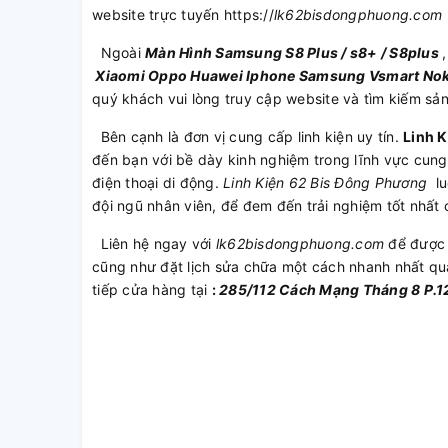
website trực tuyến https://
lk62bisdongphuong.com
Ngoài
Màn Hình Samsung S8 Plus / s8+ / S8plus
Xiaomi
Oppo
Huawei
Iphone
Samsung
Vsmart
Nok
quý khách vui lòng truy cập website và tìm kiếm s
Bên cạnh là đơn vị cung cấp linh kiện uy tín.
Linh 
đến bạn với bề dày kinh nghiệm trong lĩnh vực cung
điện thoại di động.
Linh Kiện 62 Bis Đông Phương
lu
đội ngũ nhân viên, để đem đến trải nghiệm tốt nhất
Liên hệ ngay với
lk62bisdongphuong.com
để được 
cũng như đặt lịch sửa chữa một cách nhanh nhất q
tiếp cửa hàng tại
:
285/112 Cách Mạng Tháng 8 P.1