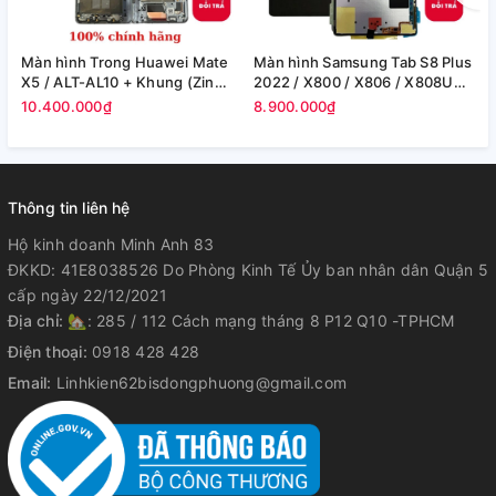
Màn hình Trong Huawei Mate
Màn hình Samsung Tab S8 Plus
M
X5 / ALT-AL10 + Khung (Zin
2022 / X800 / X806 / X808U
S
Máy)
(12.4in) -(Zin)
F
10.400.000₫
8.900.000₫
8
Thông tin liên hệ
Hộ kinh doanh Minh Anh 83
ĐKKD: 41E8038526 Do Phòng Kinh Tế Ủy ban nhân dân Quận 5
cấp ngày 22/12/2021
Địa chỉ:
🏡: 285 / 112 Cách mạng tháng 8 P12 Q10 -TPHCM
Điện thoại:
0918 428 428
Email:
Linhkien62bisdongphuong@gmail.com