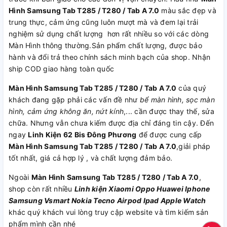
Hình Samsung Tab T285 / T280 / Tab A 7.0
màu sắc đẹp và
trung thực, cảm ứng cũng luôn mượt mà và đem lại trải
nghiệm sử dụng chất lượng hơn rất nhiều so với các dòng
Màn Hình thông thường.Sản phẩm chất lượng, được bảo
hành và đổi trả theo chính sách minh bạch của shop. Nhận
ship COD giao hàng toàn quốc
Màn Hình Samsung Tab T285 / T280 / Tab A 7.0
của quý
khách đang gặp phải các vấn đề như
bể màn hình, sọc màn
hình, cảm ứng không ăn, nứt kính
,... cần được thay thế, sửa
chữa. Nhưng vẫn chưa kiếm được địa chỉ đáng tin cậy. Đến
ngay
Linh Kiện 62 Bis Đông Phương
để được cung cấp
Màn Hình Samsung Tab T285 / T280 / Tab A 7.0
,giải pháp
tốt nhất, giá cả hợp lý , và chất lượng đảm bảo.
Ngoài
Màn Hình Samsung Tab T285 / T280 / Tab A 7.0
,
shop còn rất nhiều
Linh kiện
Xiaomi
Oppo
Huawei
Iphone
Samsung
Vsmart
Nokia
Tecno
Airpod
Ipad
Apple Watch
khác quý khách vui lòng truy cập website và tìm kiếm sản
phẩm mình cần nhé