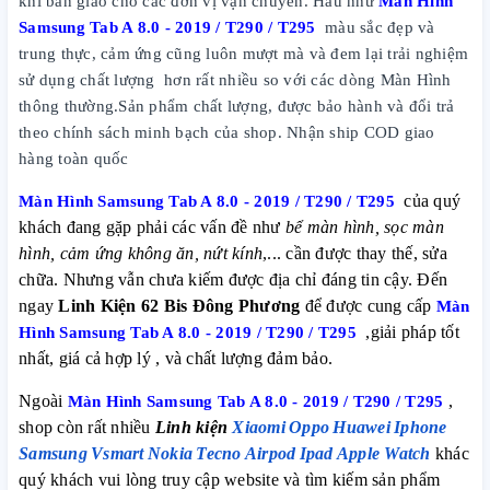
khi bàn giao cho các đơn vị vận chuyển. Hầu như
Màn Hình
Samsung Tab A 8.0 - 2019 / T290 / T295
màu sắc đẹp và
trung thực, cảm ứng cũng luôn mượt mà và đem lại trải nghiệm
sử dụng chất lượng hơn rất nhiều so với các dòng Màn Hình
thông thường.Sản phẩm chất lượng, được bảo hành và đổi trả
theo chính sách minh bạch của shop. Nhận ship COD giao
hàng toàn quốc
Màn Hình Samsung Tab A 8.0 - 2019 / T290 / T295
của quý
khách đang gặp phải các vấn đề như
bể màn hình, sọc màn
hình, cảm ứng không ăn, nứt kính
,... cần được thay thế, sửa
chữa. Nhưng vẫn chưa kiếm được địa chỉ đáng tin cậy. Đến
ngay
Linh Kiện 62 Bis Đông Phương
để được cung cấp
Màn
Hình Samsung Tab A 8.0 - 2019 / T290 / T295
,giải pháp tốt
nhất, giá cả hợp lý , và chất lượng đảm bảo.
Ngoài
Màn Hình Samsung Tab A 8.0 - 2019 / T290 / T295
,
shop còn rất nhiều
Linh kiện
Xiaomi
Oppo
Huawei
Iphone
Samsung
Vsmart
Nokia
Tecno
Airpod
Ipad
Apple Watch
khác
quý khách vui lòng truy cập website và tìm kiếm sản phẩm