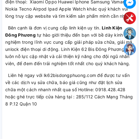
điện thoại: Xiaomi Oppo Huawei Iphone Samsung Vsmart
Nokia Tecno Airpod Ipad Apple Watch khác quý khách vui
lòng truy cập website và tìm kiếm sản phẩm mình cần nhé
Bên cạnh là đơn vị cung cấp linh kiện uy tín.
Linh Kiện
Đông Phương
tự hào giới thiệu đến bạn với bề dày kinh
nghiệm trong lĩnh vực cung cấp giải pháp sửa chữa, giải mã,
unlock điện thoại di động. Linh Kiện 62 Bis Đông Phương
luôn nỗ lực cập nhật và cải thiện kỹ năng cho đội ngũ nhân
viên, để đem đến trải nghiệm tốt nhất cho quý khách hàng.
Liên hệ ngay với lk62bisdongphuong.com để được tư vấn
về các dịch vụ sửa chữa, báo giá cũng như đặt lịch sửa
chữa một cách nhanh nhất qua số Hotline: 0918.428.428
hoặc ghé trực tiếp cửa hàng tại : 285/112 Cách Mạng Tháng
8 P.12 Quận 10