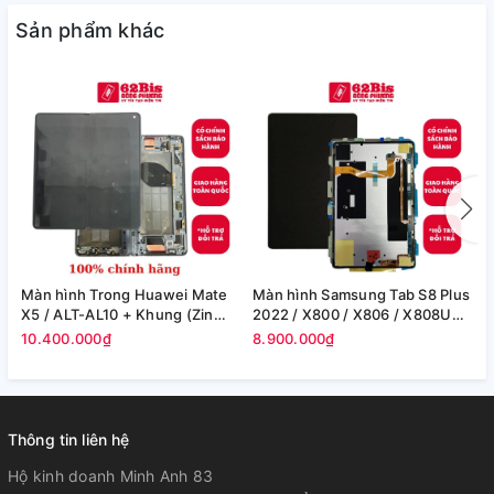
Sản phẩm khác
Màn hình Trong Huawei Mate
Màn hình Samsung Tab S8 Plus
M
X5 / ALT-AL10 + Khung (Zin
2022 / X800 / X806 / X808U
S
Máy)
(12.4in) -(Zin)
F
10.400.000₫
8.900.000₫
8
Thông tin liên hệ
Hộ kinh doanh Minh Anh 83