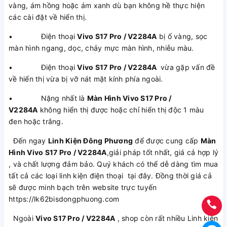
vàng, ám hồng hoặc ám xanh dù bạn không hề thực hiện
các cài đặt về hiển thị.
• Điện thoại
Vivo S17 Pro / V2284A
bị ố vàng, sọc
màn hình ngang, dọc, chảy mực màn hình, nhiễu màu.
• Điện thoại
Vivo S17 Pro / V2284A
vừa gặp vấn đề
về hiển thị vừa bị vỡ nát mặt kính phía ngoài.
• Nặng nhất là
Màn Hình Vivo S17 Pro /
V2284A
không hiển thị được hoặc chỉ hiển thị độc 1 màu
đen hoặc trắng.
Đến ngay
Linh Kiện Đông Phương
để được cung cấp
Màn
Hình Vivo S17 Pro / V2284A
,giải pháp tốt nhất, giá cả hợp lý
, và chất lượng đảm bảo. Quý khách có thể dễ dàng tìm mua
tất cả các loại linh kiện điện thoại tại đây. Đồng thời giá cả
sẽ được minh bạch trên website trực tuyến
https://lk62bisdongphuong.com
Ngoài
Vivo S17 Pro / V2284A
, shop còn rất nhiều Linh kiện