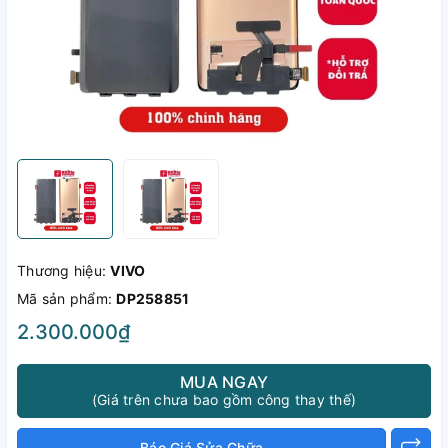
Thương hiệu:
VIVO
Mã sản phẩm:
DP258851
2.300.000₫
MUA NGAY
(Giá trên chưa bao gồm công thay thế)
Báo Giá Sửa Chữa