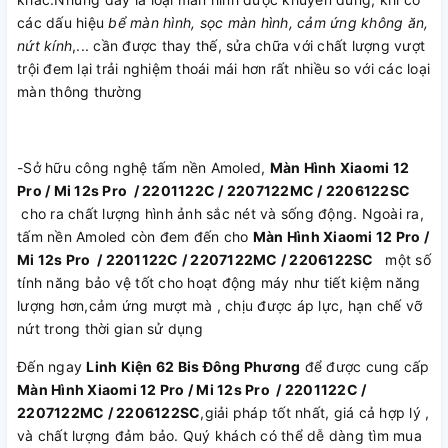
các dấu hiệu
bể màn hình, sọc màn hình, cảm ứng không ăn,
nứt kính
,... cần được thay thế, sửa chữa với chất lượng vượt
trội đem lại trải nghiệm thoái mái hơn rất nhiều so với các loại
màn thông thường
-Sở hữu công nghệ tấm nền Amoled,
Màn Hình Xiaomi 12
Pro / Mi 12s Pro / 2201122C / 2207122MC / 2206122SC
cho ra chất lượng hình ảnh sắc nét và sống động. Ngoài ra,
tấm nền Amoled còn đem đến cho
Màn Hình Xiaomi 12 Pro /
Mi 12s Pro / 2201122C / 2207122MC / 2206122SC
một số
tính năng bảo vệ tốt cho hoạt động máy như tiết kiệm năng
lượng hơn,cảm ứng mượt mà , chịu được áp lực, hạn chế vỡ
nứt trong thời gian sử dụng
Đến ngay
Linh Kiện 62 Bis Đông Phương
để được cung cấp
Màn Hình Xiaomi 12 Pro / Mi 12s Pro / 2201122C /
2207122MC / 2206122SC
,giải pháp tốt nhất, giá cả hợp lý ,
và chất lượng đảm bảo. Quý khách có thể dễ dàng tìm mua