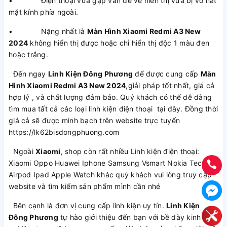
• Điện thoại vừa gặp vấn đề về hiển thị vừa bị vỡ nát
mặt kính phía ngoài.
• Nặng nhất là
Màn Hình Xiaomi Redmi A3 New
2024
không hiển thị được hoặc chỉ hiển thị độc 1 màu đen
hoặc trắng.
Đến ngay
Linh Kiện Đông Phương
để được cung cấp
Màn
Hình Xiaomi Redmi A3 New 2024
,giải pháp tốt nhất, giá cả
hợp lý , và chất lượng đảm bảo. Quý khách có thể dễ dàng
tìm mua tất cả các loại linh kiện điện thoại tại đây. Đồng thời
giá cả sẽ được minh bạch trên website trực tuyến
https://lk62bisdongphuong.com
Ngoài
Xiaomi
, shop còn rất nhiều Linh kiện điện thoại:
Xiaomi Oppo Huawei Iphone Samsung Vsmart Nokia Tecno
Airpod Ipad Apple Watch khác quý khách vui lòng truy cập
website và tìm kiếm sản phẩm mình cần nhé
Bên cạnh là đơn vị cung cấp linh kiện uy tín.
Linh Kiện
Đông Phương
tự hào giới thiệu đến bạn với bề dày kinh