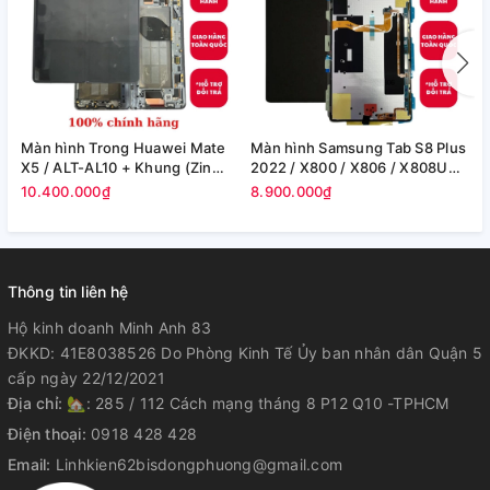
Màn hình Trong Huawei Mate
Màn hình Samsung Tab S8 Plus
M
X5 / ALT-AL10 + Khung (Zin
2022 / X800 / X806 / X808U
S
Máy)
(12.4in) -(Zin)
F
10.400.000₫
8.900.000₫
8
Thông tin liên hệ
Hộ kinh doanh Minh Anh 83
ĐKKD: 41E8038526 Do Phòng Kinh Tế Ủy ban nhân dân Quận 5
cấp ngày 22/12/2021
Địa chỉ:
🏡: 285 / 112 Cách mạng tháng 8 P12 Q10 -TPHCM
Điện thoại:
0918 428 428
Email:
Linhkien62bisdongphuong@gmail.com