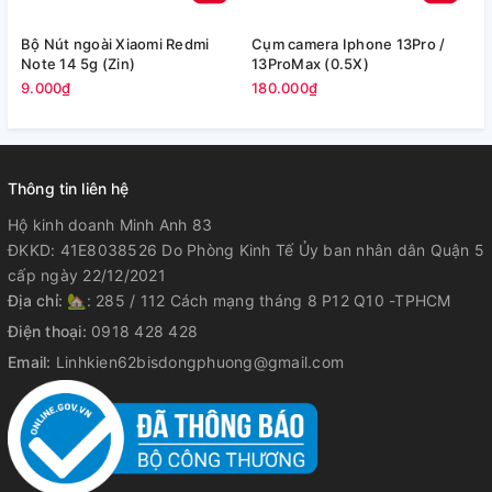
Bộ Nút ngoài Xiaomi Redmi
Cụm camera Iphone 13Pro /
R
Note 14 5g (Zin)
13ProMax (0.5X)
I
9.000₫
180.000₫
3
Thông tin liên hệ
Hộ kinh doanh Minh Anh 83
ĐKKD: 41E8038526 Do Phòng Kinh Tế Ủy ban nhân dân Quận 5
cấp ngày 22/12/2021
Địa chỉ:
🏡: 285 / 112 Cách mạng tháng 8 P12 Q10 -TPHCM
Điện thoại:
0918 428 428
Email:
Linhkien62bisdongphuong@gmail.com