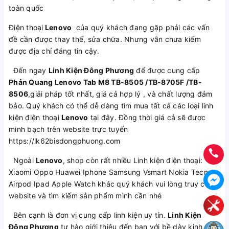
toàn quốc
Điện thoại
Lenovo
của quý khách đang gặp phải các vấn
đề cần được thay thế, sửa chữa. Nhưng vẫn chưa kiếm
được địa chỉ đáng tin cậy.
Đến ngay
Linh Kiện Đông Phương
để được cung cấp
Phản Quang Lenovo Tab M8 TB-8505 /TB-8705F /TB-
8506
,giải pháp tốt nhất, giá cả hợp lý , và chất lượng đảm
bảo. Quý khách có thể dễ dàng tìm mua tất cả các loại linh
kiện điện thoại
Lenovo
tại đây. Đồng thời giá cả sẽ được
minh bạch trên website trực tuyến
https://lk62bisdongphuong.com
Ngoài
Lenovo
, shop còn rất nhiều Linh kiện điện thoại:
Xiaomi Oppo Huawei Iphone Samsung Vsmart Nokia Tecno
Airpod Ipad Apple Watch khác quý khách vui lòng truy cập
website và tìm kiếm sản phẩm mình cần nhé
Bên cạnh là đơn vị cung cấp linh kiện uy tín.
Linh Kiện
Đông Phương
tự hào giới thiệu đến bạn với bề dày kinh