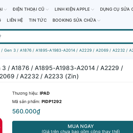
ẠI
ĐIỆN THOẠI CŨ
LINH KIỆN APPLE
DỤNG CỤ SỬA 
G
LIÊN HỆ
TIN TỨC
BOOKING SỬA CHỮA
) / Gen 3 / A1876 / A1895-A1983-A2014 / A2229 / A2069 / A2232 / A
n 3 / A1876 / A1895-A1983-A2014 / A2229 /
2069 / A2232 / A2233 (Zin)
Thương hiệu:
IPAD
Mã sản phẩm:
PIDP1292
560.000₫
MUA NGAY
(Giá trên chưa bao gồm công thay thế)