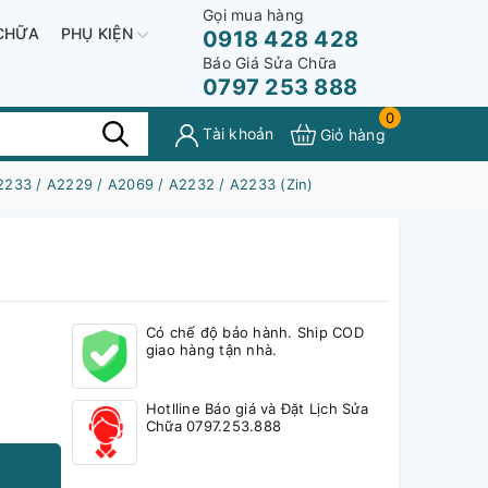
Gọi mua hàng
CHỮA
PHỤ KIỆN
0918 428 428
Báo Giá Sửa Chữa
0797 253 888
0
Tài khoản
Giỏ hàng
2233 / A2229 / A2069 / A2232 / A2233 (Zin)
Có chế độ bảo hành. Ship COD
giao hàng tận nhà.
Hotlline Báo giá và Đặt Lịch Sửa
Chữa 0797.253.888