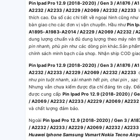
Pin Ipad Pro 12.9 (2018-2020) / Gen 3 / A1876 /
A2232 / A2233 / A2229 / A2069 / A2232 / A2233
l
thích cao. Đa số các chi tiết về ngoại hình cũng nh
bàn giao cho các đơn vị vận chuyển. Hầu như
Pin Ip
A1895-A1983-A2014 / A2229 / A2069 / A2232 / A
dung lượng chuẩn và đủ dung lượng theo máy nên thờ
pin nhanh, phù pin
như các dòng pin khác.Sản phẩm 
chính sách minh bạch của shop. Nhận ship COD gia
Pin Ipad Pro 12.9 (2018-2020) / Gen 3 / A1876 /
A2232 / A2233 / A2229 / A2069 / A2232 / A2233
c
như
pin tuột nhanh, xài nhanh hết pin, chai pin , sạ
Nhưng vẫn chưa kiếm được địa chỉ đáng tin cậy. Đ
được cung cấp
Pin Ipad Pro 12.9 (2018-2020) / G
/ A2069 / A2232 / A2233 / A2229 / A2069 / A2232
và chất lượng đảm bảo.
Ngoài
Pin Ipad Pro 12.9 (2018-2020) / Gen 3 / A
/ A2232 / A2233 / A2229 / A2069 / A2232 / A2233
Huawei
Iphone
Samsung
Vsmart
Nokia
Tecno
Airp