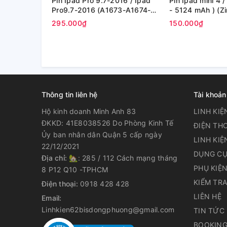
Pin Ipad Pro 9.7-2016 / Ipad
Pin Ipad mini 4 
Pro9.7-2016 (A1673-A1674-
- 5124 
A1675 / A1664) - 7306mAh
295.000₫
150.000₫
(Zin Cty)
Thông tin liên hệ
Tài khoản
Hộ kinh doanh Minh Anh 83
LINH KIỆ
ĐKKD: 41E8038526 Do Phòng Kinh Tế
ĐIỆN THO
Ủy ban nhân dân Quận 5 cấp ngày
LINH KIỆ
22/12/2021
DỤNG CỤ
Địa chỉ:
🏡: 285 / 112 Cách mạng tháng
PHỤ KIỆ
8 P12 Q10 -TPHCM
KIỂM TR
Điện thoại:
0918 428 428
LIÊN HỆ
Email:
Linhkien62bisdongphuong@gmail.com
TIN TỨC
BOOKING