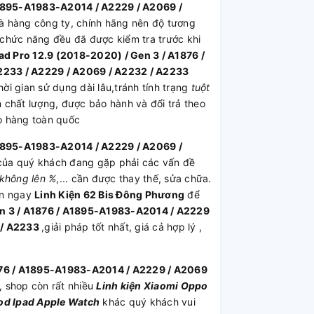
 A1895-A1983-A2014 / A2229 / A2069 /
à hàng công ty, chính hãng nên độ tương
ư chức năng đều đã được kiểm tra trước khi
ad Pro 12.9 (2018-2020) / Gen 3 / A1876 /
2233 / A2229 / A2069 / A2232 / A2233
i gian sử dụng dài lâu,tránh tính trạng
tuột
chất lượng, được bảo hành và đổi trả theo
o hàng toàn quốc
 A1895-A1983-A2014 / A2229 / A2069 /
ủa quý khách đang gặp phải các vấn đề
c không lên %
,... cần được thay thế, sửa chữa.
ến ngay
Linh Kiện 62 Bis Đông Phương
để
en 3 / A1876 / A1895-A1983-A2014 / A2229
 / A2233
,giải pháp tốt nhất, giá cả hợp lý ,
1876 / A1895-A1983-A2014 / A2229 / A2069
, shop còn rất nhiều
Linh kiện
Xiaomi
Oppo
od
Ipad
Apple Watch
khác quý khách vui