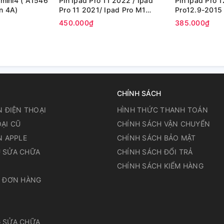
/ mini4 ( A1546
Pin ​Ipad Pro 11 2022 / Ipad
Pin Ipad Pro 
mAh ) (Zin 4A)
Pro 11 2021/ Ipad Pro M1
Pro12.9-2015
2021 / Ipad Pro M2 2022 /
A1584-A1652 
450.000₫
385.000₫
A2377 / A2460 / A2459 /
- Dung Lượng
A2301 / A2759/ A2435 /
A2761 / A2762 (Zin Cty)
CHÍNH SÁCH
N ĐIỆN THOẠI
HÌNH THỨC THANH TOÁN
ẠI CŨ
CHÍNH SÁCH VẬN CHUYỂN
N APPLE
CHÍNH SÁCH BẢO MẬT
 SỬA CHỮA
CHÍNH SÁCH ĐỔI TRẢ
N
CHÍNH SÁCH KIỂM HÀNG
A ĐƠN HÀNG
 SỬA CHỮA