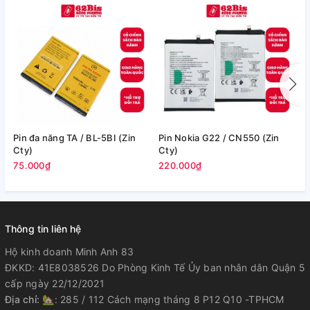
Pin đa năng TA / BL-5BI (Zin
Pin Nokia G22 / CN550 (Zin
P
Cty)
Cty)
2
75.000₫
220.000₫
1
Thông tin liên hệ
Hộ kinh doanh Minh Anh 83
ĐKKD: 41E8038526 Do Phòng Kinh Tế Ủy ban nhân dân Quận 5
cấp ngày 22/12/2021
Địa chỉ:
🏡: 285 / 112 Cách mạng tháng 8 P12 Q10 -TPHCM