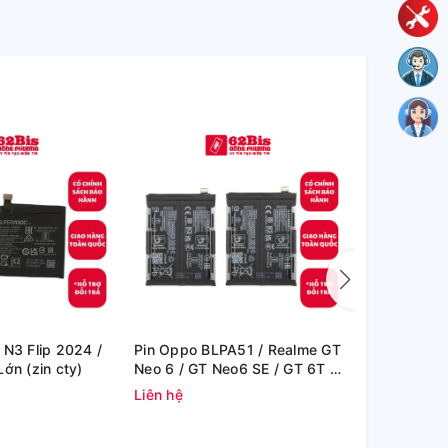
 N3 Flip 2024 /
Pin Oppo BLPA51 / Realme GT
Pin Oppo B
ớn (zin cty)
Neo 6 / GT Neo6 SE / GT 6T -
GT6 - 500m
5500mAh (Zin Cty)
Liên hệ
Liên hệ