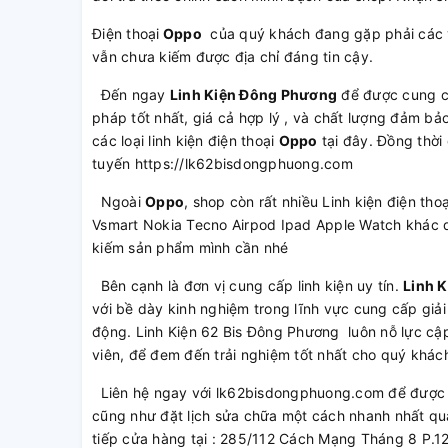
Điện thoại
Oppo
của quý khách đang gặp phải các 
vẫn chưa kiếm được địa chỉ đáng tin cậy.
Đến ngay
Linh Kiện Đông Phương
để được cung 
pháp tốt nhất, giá cả hợp lý , và chất lượng đảm b
các loại linh kiện điện thoại
Oppo
tại đây. Đồng thời
tuyến https://lk62bisdongphuong.com
Ngoài
Oppo
, shop còn rất nhiều Linh kiện điện t
Vsmart Nokia Tecno Airpod Ipad Apple Watch khác q
kiếm sản phẩm mình cần nhé
Bên cạnh là đơn vị cung cấp linh kiện uy tín.
Linh 
với bề dày kinh nghiệm trong lĩnh vực cung cấp giải
động. Linh Kiện 62 Bis Đông Phương luôn nỗ lực cập
viên, để đem đến trải nghiệm tốt nhất cho quý khác
Liên hệ ngay với lk62bisdongphuong.com để được t
cũng như đặt lịch sửa chữa một cách nhanh nhất qu
tiếp cửa hàng tại : 285/112 Cách Mạng Tháng 8 P.1