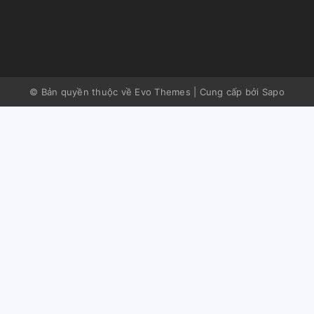
© Bản quyền thuộc về Evo Themes
|
Cung cấp bởi
Sapo