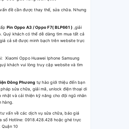
vấn đề cần được thay thế, sửa chữa. Nhưng
cấp
Pin Oppo A3 / Oppo F7( BLP661 )
,giải
ảo. Quý khách có thể dễ dàng tìm mua tất cả
 giá cả sẽ được minh bạch trên website trực
hoại: Xiaomi Oppo Huawei Iphone Samsung
uý khách vui lòng truy cập website và tìm
Kiện Đông Phương
tự hào giới thiệu đến bạn
 pháp sửa chữa, giải mã, unlock điện thoại di
 nhật và cải thiện kỹ năng cho đội ngũ nhân
h hàng.
ư vấn về các dịch vụ sửa chữa, báo giá
a số Hotline: 0918.428.428 hoặc ghé trực
2 Quận 10