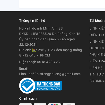
Thông tin liên hệ
Tài khoản
Hộ kinh doanh Minh Anh 83
LINH KIỆ
ĐKKD: 41E8038526 Do Phòng Kinh Tế
ĐIỆN THO
Ủy ban nhân dân Quận 5 cấp ngày
LINH KIỆ
22/12/2021
DỤNG CỤ
Địa chỉ:
🏡: 285 / 112 Cách mạng tháng
PHỤ KIỆ
8 P12 Q10 -TPHCM
KIỂM TR
Điện thoại:
0918 428 428
LIÊN HỆ
Email:
Linhkien62bisdongphuong@gmail.com
TIN TỨC
BOOKING
Chính sách