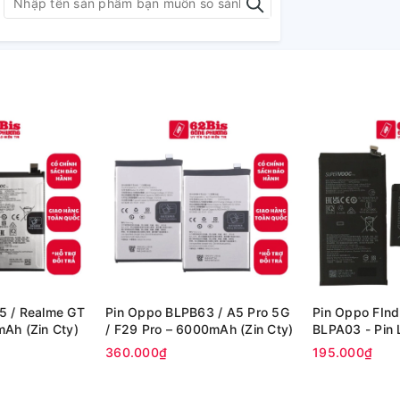
5 / Realme GT
Pin Oppo BLPB63 / A5 Pro 5G
Pin Oppo FInd
7000mAh (Zin Cty)
/ F29 Pro – 6000mAh (Zin Cty)
BLPA03 - Pin L
360.000₫
195.000₫