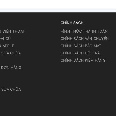
CHÍNH SÁCH
N ĐIỆN THOẠI
HÌNH THỨC THANH TOÁN
ẠI CŨ
CHÍNH SÁCH VẬN CHUYỂN
N APPLE
CHÍNH SÁCH BẢO MẬT
 SỬA CHỮA
CHÍNH SÁCH ĐỔI TRẢ
N
CHÍNH SÁCH KIỂM HÀNG
A ĐƠN HÀNG
 SỬA CHỮA