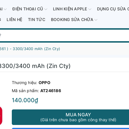
ẠI
ĐIỆN THOẠI CŨ
LINH KIỆN APPLE
DỤNG CỤ SỬA 
G
LIÊN HỆ
TIN TỨC
BOOKING SỬA CHỮA
661 ) - 3300/3400 mAh (Zin Cty)
 3300/3400 mAh (Zin Cty)
Thương hiệu:
OPPO
Mã sản phẩm:
AT246186
140.000₫
MUA NGAY
(Giá trên chưa bao gồm công thay thế)