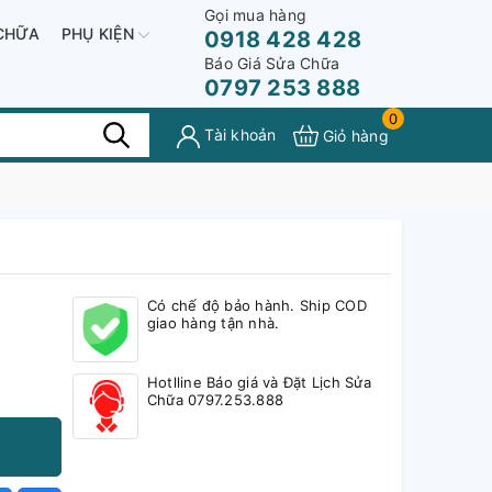
Gọi mua hàng
CHỮA
PHỤ KIỆN
0918 428 428
Báo Giá Sửa Chữa
0797 253 888
0
Tài khoản
Giỏ hàng
Có chế độ bảo hành. Ship COD
giao hàng tận nhà.
Hotlline Báo giá và Đặt Lịch Sửa
Chữa 0797.253.888