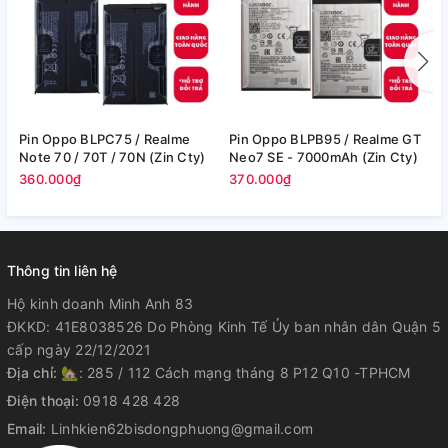
Pin Oppo BLPC75 / Realme
Pin Oppo BLPB95 / Realme GT
P
Note 70 / 70T / 70N (Zin Cty)
Neo7 SE - 7000mAh (Zin Cty)
360.000₫
370.000₫
3
Thông tin liên hệ
Hộ kinh doanh Minh Anh 83
ĐKKD: 41E8038526 Do Phòng Kinh Tế Ủy ban nhân dân Quận 5
cấp ngày 22/12/2021
Địa chỉ:
🏡: 285 / 112 Cách mạng tháng 8 P12 Q10 -TPHCM
Điện thoại:
0918 428 428
Email:
Linhkien62bisdongphuong@gmail.com