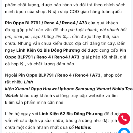
phẩm chất lượng, được bảo hành và đổi trả theo chính sách
minh bạch của shop. Nhận ship COD giao hàng toàn quốc
Pin Oppo BLP791 / Reno 4 / Reno4 / A73
của quý khách
đang gặp phải các vấn đề như
pin tuột nhanh, xài nhanh hết
pin, chai pin , sạc không lên %
,... cần được thay thế, sửa
chữa. Nhưng vẫn chưa kiếm được địa chỉ đáng tin cậy. Đến
ngay
Linh Kiện 62 Bis Đông Phương
để được cung cấp
Pin
Oppo BLP791 / Reno 4 / Reno4 / A73
,giải pháp tốt nhất, giá
cả hợp lý , và chất lượng đảm bảo.
Ngoài
Pin Oppo BLP791 / Reno 4 / Reno4 / A73
, shop còn
rất nhiều
Linh
kiện
Xiaomi
Oppo
Huawei
Iphone
Samsung
Vsmart
Nokia
Tec
Watch
khác quý khách vui lòng truy cập website và tìm
kiếm sản phẩm mình cần nhé
Liên hệ ngay với
Linh Kiện 62 Bis Đông Phương
để được tư
vấn về các dịch vụ sửa chữa, báo giá cũng như đặt lịch sửa
chữa một cách nhanh nhất qua số
Hotline: