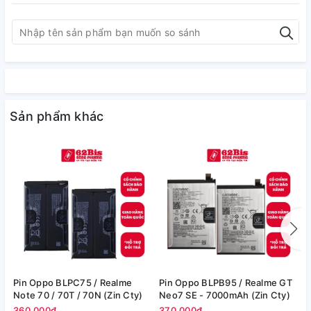
Sản phẩm khác
Pin Oppo BLPC75 / Realme
Pin Oppo BLPB95 / Realme GT
P
Note 70 / 70T / 70N (Zin Cty)
Neo7 SE - 7000mAh (Zin Cty)
360.000₫
370.000₫
3