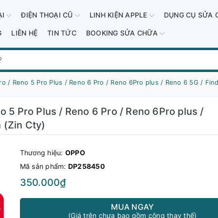
ẠI
ĐIỆN THOẠI CŨ
LINH KIỆN APPLE
DỤNG CỤ SỬA 
G
LIÊN HỆ
TIN TỨC
BOOKING SỬA CHỮA
o / Reno 5 Pro Plus / Reno 6 Pro / Reno 6Pro plus / Reno 6 5G / Fi
 5 Pro Plus / Reno 6 Pro / Reno 6Pro plus /
(Zin Cty)
Thương hiệu:
OPPO
Mã sản phẩm:
DP258450
350.000₫
MUA NGAY
(Giá trên chưa bao gồm công thay thế)