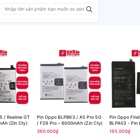
5 / Realme GT
Pin Oppo BLPB63 / A5 Pro 5G
Pin Oppo FInd
7000mAh (Zin Cty)
/ F29 Pro – 6000mAh (Zin Cty)
BLPA03 - Pin L
360.000₫
195.000₫