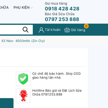
Gọi mua hàng
CHỮA
PHỤ KIỆN
0918 428 428
Báo Giá Sửa Chữa
0797 253 888
0
Tài khoản
Giỏ hàng
nd X3 Neo- 4500mAh (Zin Cty)
Có chế độ bảo hành. Ship COD
giao hàng tận nhà.
Hotlline Báo giá và Đặt Lịch Sửa
Chữa 0797.253.888