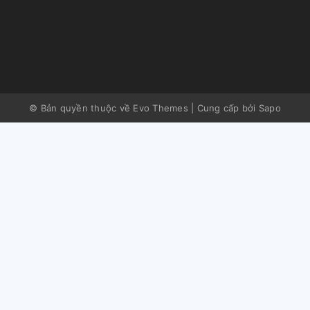
© Bản quyền thuộc về Evo Themes
|
Cung cấp bởi
Sapo