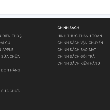
CHÍNH SÁCH
N ĐIỆN THOẠI
HÌNH THỨC THANH TOÁN
ẠI CŨ
CHÍNH SÁCH VẬN CHUYỂN
N APPLE
CHÍNH SÁCH BẢO MẬT
 SỬA CHỮA
CHÍNH SÁCH ĐỔI TRẢ
N
CHÍNH SÁCH KIỂM HÀNG
A ĐƠN HÀNG
 SỬA CHỮA