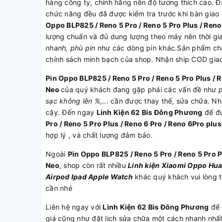
hàng công ty, chính hãng nên độ tương thích cao. Đa
chức năng đều đã được kiểm tra trước khi bàn giao
Oppo BLP825 / Reno 5 Pro / Reno 5 Pro Plus / Reno
lượng chuẩn và đủ dung lượng theo máy nên thời gia
nhanh, phù pin
như các dòng pin khác.Sản phẩm chất
chính sách minh bạch của shop. Nhận ship COD gia
Pin Oppo BLP825 / Reno 5 Pro / Reno 5 Pro Plus / R
Neo
của quý khách đang gặp phải các vấn đề như
p
sạc không lên %
,... cần được thay thế, sửa chữa. N
cậy. Đến ngay
Linh Kiện 62 Bis Đông Phương
để đ
Pro / Reno 5 Pro Plus / Reno 6 Pro / Reno 6Pro plus
hợp lý , và chất lượng đảm bảo.
Ngoài
Pin Oppo BLP825 / Reno 5 Pro / Reno 5 Pro Pl
Neo
, shop còn rất nhiều
Linh kiện
Xiaomi
Oppo
Hua
Airpod
Ipad
Apple Watch
khác quý khách vui lòng 
cần nhé
Liên hệ ngay với
Linh Kiện 62 Bis Đông
Phương
để 
giá cũng như đặt lịch sửa chữa một cách nhanh nhấ