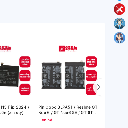
 N3 Flip 2024 /
Pin Oppo BLPA51 / Realme GT
Pin Oppo B
ớn (zin cty)
Neo 6 / GT Neo6 SE / GT 6T -
GT6 - 500m
5500mAh (Zin Cty)
Liên hệ
Liên hệ