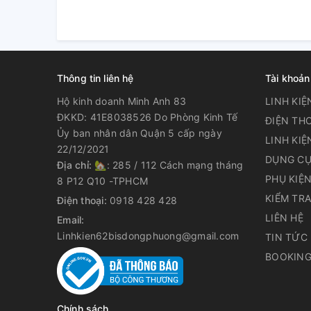
Thông tin liên hệ
Tài khoản
Hộ kinh doanh Minh Anh 83
LINH KIỆ
ĐKKD: 41E8038526 Do Phòng Kinh Tế
ĐIỆN THO
Ủy ban nhân dân Quận 5 cấp ngày
LINH KIỆ
22/12/2021
DỤNG CỤ
Địa chỉ:
🏡: 285 / 112 Cách mạng tháng
PHỤ KIỆ
8 P12 Q10 -TPHCM
KIỂM TR
Điện thoại:
0918 428 428
LIÊN HỆ
Email:
Linhkien62bisdongphuong@gmail.com
TIN TỨC
BOOKING
Chính sách