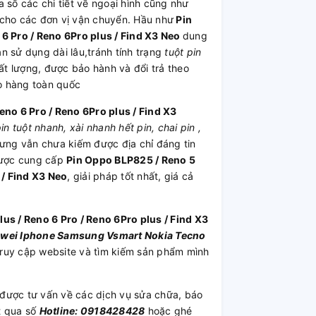
 số các chi tiết về ngoại hình cũng như
 cho các đơn vị vận chuyển. Hầu như
Pin
 6 Pro / Reno 6Pro plus / Find X3 Neo
dung
n sử dụng dài lâu,tránh tính trạng
tuột pin
 lượng, được bảo hành và đổi trả theo
o hàng toàn quốc
eno 6 Pro / Reno 6Pro plus / Find X3
in tuột nhanh, xài nhanh hết pin, chai pin ,
hưng vẫn chưa kiếm được địa chỉ đáng tin
ược cung cấp
Pin Oppo BLP825 / Reno 5
 / Find X3 Neo
, giải pháp tốt nhất, giá cả
us / Reno 6 Pro / Reno 6Pro plus / Find X3
wei
Iphone
Samsung
Vsmart
Nokia
Tecno
truy cập website và tìm kiếm sản phẩm mình
được tư vấn về các dịch vụ sửa chữa, báo
t qua số
Hotline: 0918428428
hoặc ghé