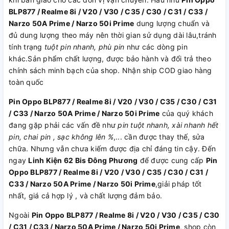
BLP877 / Realme 8i / V20 / V30 / C35 / C30 / C31 / C33 /
Narzo 50A Prime / Narzo 50i Prime
dung lượng chuẩn và
đủ dung lượng theo máy nên thời gian sử dụng dài lâu,tránh
tính trạng
tuột pin nhanh, phù pin
như các dòng pin
khác.Sản phẩm chất lượng, được bảo hành và đổi trả theo
chính sách minh bạch của shop. Nhận ship COD giao hàng
toàn quốc
Pin Oppo BLP877 / Realme 8i / V20 / V30 / C35 / C30 / C31
/ C33 / Narzo 50A Prime / Narzo 50i Prime
của quý khách
đang gặp phải các vấn đề như
pin tuột nhanh, xài nhanh hết
pin, chai pin , sạc không lên %
,... cần được thay thế, sửa
chữa. Nhưng vẫn chưa kiếm được địa chỉ đáng tin cậy. Đến
ngay
Linh Kiện 62 Bis Đông Phương
để được cung cấp
Pin
Oppo BLP877 / Realme 8i / V20 / V30 / C35 / C30 / C31 /
C33 / Narzo 50A Prime / Narzo 50i Prime
,giải pháp tốt
nhất, giá cả hợp lý , và chất lượng đảm bảo.
Ngoài
Pin Oppo BLP877 / Realme 8i / V20 / V30 / C35 / C30
/ C31 / C33 / Narzo 50A Prime / Narzo 50i Prime
, shop còn