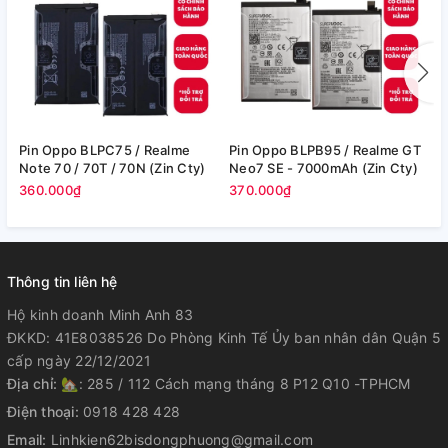
Pin Oppo BLPC75 / Realme
Pin Oppo BLPB95 / Realme GT
P
Note 70 / 70T / 70N (Zin Cty)
Neo7 SE - 7000mAh (Zin Cty)
360.000₫
370.000₫
3
Thông tin liên hệ
Hộ kinh doanh Minh Anh 83
ĐKKD: 41E8038526 Do Phòng Kinh Tế Ủy ban nhân dân Quận 5
cấp ngày 22/12/2021
Địa chỉ:
🏡: 285 / 112 Cách mạng tháng 8 P12 Q10 -TPHCM
Điện thoại:
0918 428 428
Email:
Linhkien62bisdongphuong@gmail.com