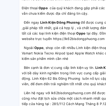
Điện thoại
Oppo
của quý khách đang gặp phải các 
vẫn chưa kiếm được địa chỉ đáng tin cậy.
Đến ngay
Linh Kiện Đông Phương
để được cung 
,giải pháp tốt nhất, giá cả hợp lý , và chất lượng 
tất cả các loại linh kiện điện thoại
Oppo
tại đây. Đồn
website trực tuyến https://lk62bisdongphuong.com
Ngoài
Oppo
, shop còn rất nhiều Linh kiện điện t
Vsmart Nokia Tecno Airpod Ipad Apple Watch khác q
kiếm sản phẩm mình cần nhé
Bên cạnh là đơn vị cung cấp linh kiện uy tín.
Linh 
với bề dày kinh nghiệm trong lĩnh vực cung cấp giải
động. Linh Kiện 62 Bis Đông Phương luôn nỗ lực cập
viên, để đem đến trải nghiệm tốt nhất cho quý khác
Liên hệ ngay với lk62bisdongphuong.com để được t
cũng như đặt lịch sửa chữa một cách nhanh nhất qu
tiếp cửa hàng tại : 285/112 Cách Mạng Tháng 8 P.1