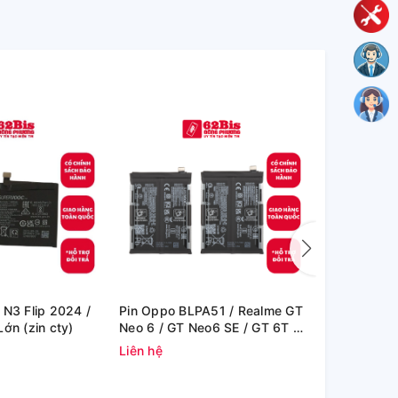
 N3 Flip 2024 /
Pin Oppo BLPA51 / Realme GT
Pin Oppo B
ớn (zin cty)
Neo 6 / GT Neo6 SE / GT 6T -
GT6 - 500m
5500mAh (Zin Cty)
Liên hệ
Liên hệ