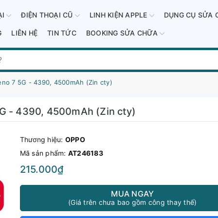
ẠI
ĐIỆN THOẠI CŨ
LINH KIỆN APPLE
DỤNG CỤ SỬA 
G
LIÊN HỆ
TIN TỨC
BOOKING SỬA CHỮA
eno 7 5G - 4390, 4500mAh (Zin cty)
G - 4390, 4500mAh (Zin cty)
Thương hiệu:
OPPO
Mã sản phẩm:
AT246183
215.000₫
MUA NGAY
(Giá trên chưa bao gồm công thay thế)