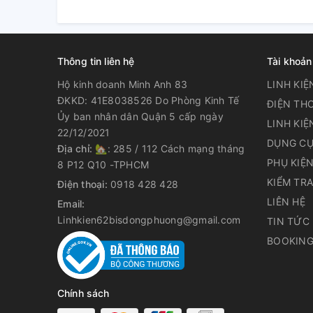
Thông tin liên hệ
Tài khoản
Hộ kinh doanh Minh Anh 83
LINH KIỆ
ĐKKD: 41E8038526 Do Phòng Kinh Tế
ĐIỆN THO
Ủy ban nhân dân Quận 5 cấp ngày
LINH KIỆ
22/12/2021
DỤNG CỤ
Địa chỉ:
🏡: 285 / 112 Cách mạng tháng
PHỤ KIỆ
8 P12 Q10 -TPHCM
KIỂM TR
Điện thoại:
0918 428 428
LIÊN HỆ
Email:
Linhkien62bisdongphuong@gmail.com
TIN TỨC
BOOKING
Chính sách