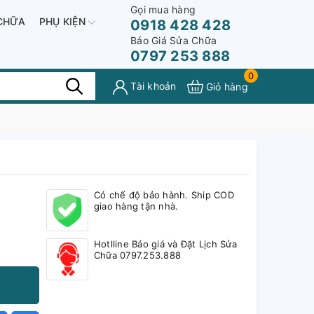
Gọi mua hàng
CHỮA
PHỤ KIỆN
0918 428 428
Báo Giá Sửa Chữa
0797 253 888
0
Tài khoản
Giỏ hàng
Có chế độ bảo hành. Ship COD
giao hàng tận nhà.
Hotlline Báo giá và Đặt Lịch Sửa
Chữa 0797.253.888