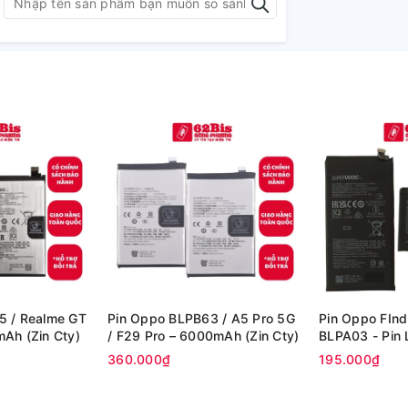
5 / Realme GT
Pin Oppo BLPB63 / A5 Pro 5G
Pin Oppo FInd
7000mAh (Zin Cty)
/ F29 Pro – 6000mAh (Zin Cty)
BLPA03 - Pin L
360.000₫
195.000₫