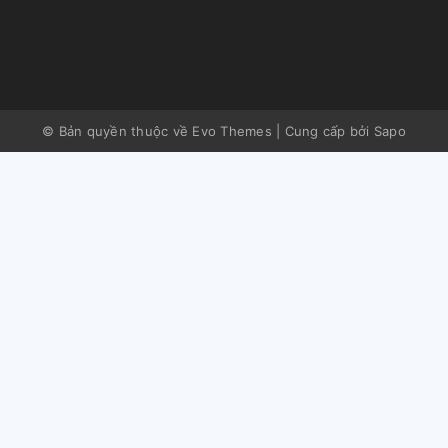
© Bản quyền thuộc về Evo Themes
|
Cung cấp bởi
Sapo