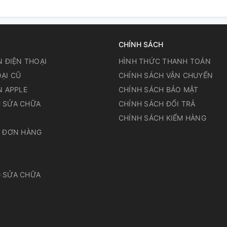
CHÍNH SÁCH
N ĐIỆN THOẠI
HÌNH THỨC THANH TOÁN
ẠI CŨ
CHÍNH SÁCH VẬN CHUYỂN
N APPLE
CHÍNH SÁCH BẢO MẬT
 SỬA CHỮA
CHÍNH SÁCH ĐỔI TRẢ
N
CHÍNH SÁCH KIỂM HÀNG
A ĐƠN HÀNG
 SỬA CHỮA