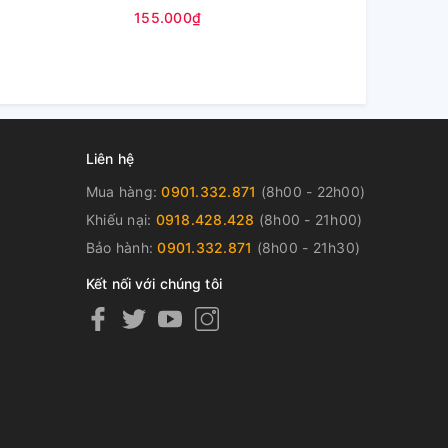
 Cty)
155.000₫
135.000₫
Liên hệ
Mua hàng:
0901.332.871
(8h00 - 22h00)
Khiếu nại:
0918.428.428
(8h00 - 21h00)
Bảo hành:
0901.332.871
(8h00 - 21h30)
Kết nối với chúng tôi