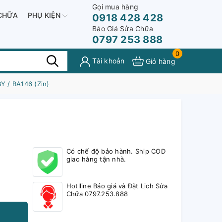
Gọi mua hàng
CHỮA
PHỤ KIỆN
0918 428 428
Báo Giá Sửa Chữa
0797 253 888
0
Tài khoản
Giỏ hàng
Y / BA146 (Zin)
Có chế độ bảo hành. Ship COD
giao hàng tận nhà.
Hotlline Báo giá và Đặt Lịch Sửa
Chữa 0797.253.888