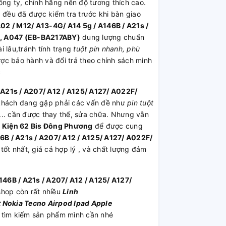
ông ty, chính hãng nên độ tương thích cao.
 đều đã được kiểm tra trước khi bàn giao
2 / M12/ A13-4G/ A14 5g / A146B / A21s /
 , A047 (EB-BA217ABY)
dung lượng chuẩn
 lâu,tránh tính trạng
tuột pin nhanh, phù
c bảo hành và đổi trả theo chính sách minh
c
A21s / A207/ A12 / A125/ A127/ A022F/
hách đang gặp phải các vấn đề như
pin tuột
,... cần được thay thế, sửa chữa. Nhưng vẫn
h Kiện 62 Bis Đông Phương
để được cung
B / A21s / A207/ A12 / A125/ A127/ A022F/
 tốt nhất, giá cả hợp lý , và chất lượng đảm
46B / A21s / A207/ A12 / A125/ A127/
shop còn rất nhiều
Linh
t
Nokia
Tecno
Airpod
Ipad
Apple
 tìm kiếm sản phẩm mình cần nhé