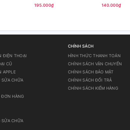
h (Zin cty)
(Zin Cty)
Edge plus (Zin
195.000₫
140.000₫
CHÍNH SÁCH
N ĐIỆN THOẠI
HÌNH THỨC THANH TOÁN
ẠI CŨ
CHÍNH SÁCH VẬN CHUYỂN
N APPLE
CHÍNH SÁCH BẢO MẬT
 SỬA CHỮA
CHÍNH SÁCH ĐỔI TRẢ
N
CHÍNH SÁCH KIỂM HÀNG
A ĐƠN HÀNG
 SỬA CHỮA