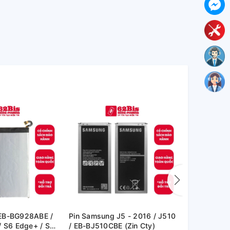
EB-BG928ABE /
Pin Samsung J5 - 2016 / J510
Pin Samsung
/ S6 Edge+ / S6
/ EB-BJ510CBE (Zin Cty)
G991 (EB-B