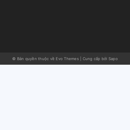
© Bản quyền thuộc về Evo Themes
|
Cung cấp bởi
Sapo