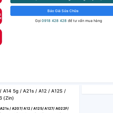
Báo Giá Sửa Chữa
Gọi
0918 428 428
để tư vấn mua hàng
 A14 5g / A21s / A12 / A12S /
 (Zin)
A21s / A207/ A12 / A125/ A127/ A022F/