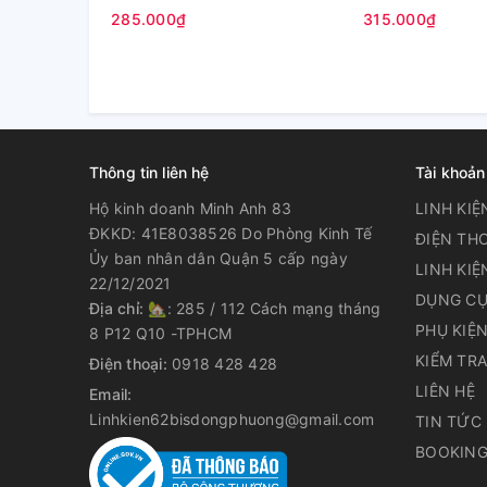
BT825ABE - 6000 mAh (Zin
8000mAh 30.88W
285.000₫
315.000₫
hãng)
Thông tin liên hệ
Tài khoản
Hộ kinh doanh Minh Anh 83
LINH KIỆ
ĐKKD: 41E8038526 Do Phòng Kinh Tế
ĐIỆN THO
Ủy ban nhân dân Quận 5 cấp ngày
LINH KIỆ
22/12/2021
DỤNG CỤ
Địa chỉ:
🏡: 285 / 112 Cách mạng tháng
PHỤ KIỆ
8 P12 Q10 -TPHCM
KIỂM TR
Điện thoại:
0918 428 428
LIÊN HỆ
Email:
Linhkien62bisdongphuong@gmail.com
TIN TỨC
BOOKING