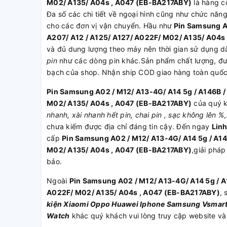
M02/ A135/ A04s , A047 (EB-BA217ABY)
là hàng c
Đa số các chi tiết về ngoại hình cũng như chức năng
cho các đơn vị vận chuyển. Hầu như
Pin Samsung A0
A207/ A12 / A125/ A127/ A022F/ M02/ A135/ A04s
và đủ dung lượng theo máy nên thời gian sử dụng dài
pin
như các dòng pin khác.Sản phẩm chất lượng, đượ
bạch của shop. Nhận ship COD giao hàng toàn quố
Pin Samsung A02 / M12/ A13-4G/ A14 5g / A146B / 
M02/ A135/ A04s , A047 (EB-BA217ABY)
của quý k
nhanh, xài nhanh hết pin, chai pin , sạc không lên %
chưa kiếm được địa chỉ đáng tin cậy. Đến ngay
Lin
cấp
Pin Samsung A02 / M12/ A13-4G/ A14 5g / A146
M02/ A135/ A04s , A047 (EB-BA217ABY)
,giải pháp
bảo.
Ngoài
Pin Samsung A02 / M12/ A13-4G/ A14 5g / A1
A022F/ M02/ A135/ A04s , A047 (EB-BA217ABY)
, 
kiện
Xiaomi
Oppo
Huawei
Iphone
Samsung
Vsmar
Watch
khác quý khách vui lòng truy cập website và