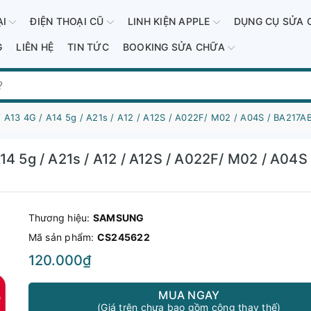
ẠI
ĐIỆN THOẠI CŨ
LINH KIỆN APPLE
DỤNG CỤ SỬA 
G
LIÊN HỆ
TIN TỨC
BOOKING SỬA CHỮA
 A13 4G / A14 5g / A21s / A12 / A12S / A022F/ M02 / A04S / BA217AB
14 5g / A21s / A12 / A12S / A022F/ M02 / A04S
Thương hiệu:
SAMSUNG
Mã sản phẩm:
CS245622
120.000₫
MUA NGAY
(Giá trên chưa bao gồm công thay thế)