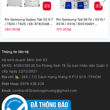
Pin Samsung Galaxy Tab S3 9.7
Pin Samsung Tab S9 Fe / X510 /
P
/ T820 / T825 / EB-BT825ABE
X516 / X518 / BX516ABY
T
- 6000 mAh (Zin hãng)
8000mAh 30.88Wh (Zin cty)
(
285.000₫
315.000₫
1
Thông tin liên hệ
Hộ kinh doanh Minh Anh 83
ĐKKD: 41E8038526 Do Phòng Kinh Tế Ủy ban nhân dân Quận 5
cấp ngày 22/12/2021
Địa chỉ:
🏡: 285 / 112 Cách mạng tháng 8 P12 Q10 -TPHCM
Điện thoại:
0918 428 428
Email:
Linhkien62bisdongphuong@gmail.com