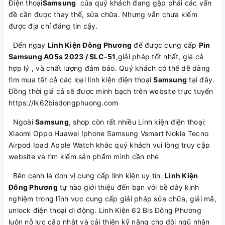
Điện thoại
Samsung
của quý khách đang gặp phải các vấn
đề cần được thay thế, sửa chữa. Nhưng vẫn chưa kiếm
được địa chỉ đáng tin cậy.
Đến ngay
Linh Kiện Đông Phương
để được cung cấp
Pin
Samsung A05s 2023 / SLC-51
,giải pháp tốt nhất, giá cả
hợp lý , và chất lượng đảm bảo. Quý khách có thể dễ dàng
tìm mua tất cả các loại linh kiện điện thoại
Samsung
tại đây.
Đồng thời giá cả sẽ được minh bạch trên website trực tuyến
https://lk62bisdongphuong.com
Ngoài
Samsung
, shop còn rất nhiều Linh kiện điện thoại:
Xiaomi Oppo Huawei Iphone Samsung Vsmart Nokia Tecno
Airpod Ipad Apple Watch khác quý khách vui lòng truy cập
website và tìm kiếm sản phẩm mình cần nhé
Bên cạnh là đơn vị cung cấp linh kiện uy tín.
Linh Kiện
Đông Phương
tự hào giới thiệu đến bạn với bề dày kinh
nghiệm trong lĩnh vực cung cấp giải pháp sửa chữa, giải mã,
unlock điện thoại di động. Linh Kiện 62 Bis Đông Phương
luôn nỗ lực cập nhật và cải thiện kỹ năng cho đội ngũ nhân