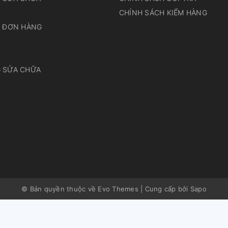
N
CHÍNH SÁCH KIỂM HÀNG
A ĐƠN HÀNG
 SỬA CHỮA
© Bản quyền thuộc về Evo Themes
|
Cung cấp bởi
Sapo