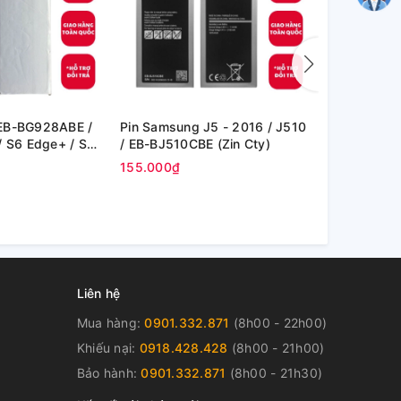
EB-BG928ABE /
Pin Samsung J5 - 2016 / J510
Pin Samsung
/ S6 Edge+ / S6
/ EB-BJ510CBE (Zin Cty)
G991 (EB-B
 Cty)
155.000₫
135.000₫
Liên hệ
Mua hàng:
0901.332.871
(8h00 - 22h00)
Khiếu nại:
0918.428.428
(8h00 - 21h00)
Bảo hành:
0901.332.871
(8h00 - 21h30)