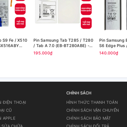
 S9 Fe / X510
Pin Samsung Tab T285 / T280
Pin Samsung 
 BX516ABY
/ Tab A 7.0 (EB-BT280ABE) -
S6 Edge Plus 
h (Zin cty)
(Zin Cty)
Edge plus (Zin
195.000₫
140.000₫
CHÍNH SÁCH
N ĐIỆN THOẠI
HÌNH THỨC THANH TOÁN
ẠI CŨ
CHÍNH SÁCH VẬN CHUYỂN
N APPLE
CHÍNH SÁCH BẢO MẬT
 SỬA CHỮA
CHÍNH SÁCH ĐỔI TRẢ