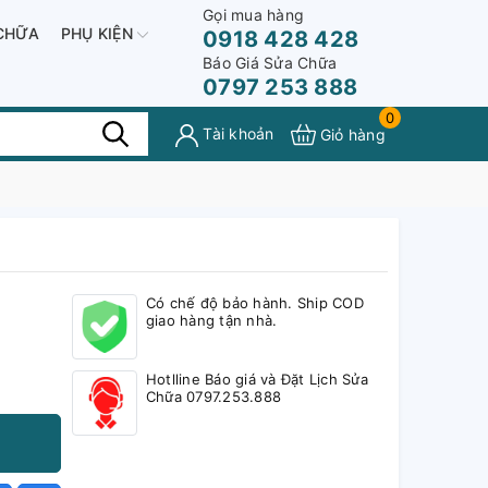
Gọi mua hàng
CHỮA
PHỤ KIỆN
0918 428 428
Báo Giá Sửa Chữa
0797 253 888
0
Tài khoản
Giỏ hàng
Có chế độ bảo hành. Ship COD
giao hàng tận nhà.
Hotlline Báo giá và Đặt Lịch Sửa
Chữa 0797.253.888