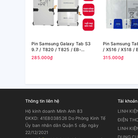
Pin Samsung Galaxy Tab S3
Pin Samsung Tab
9.7 / T820 / T825 / EB-
/ X516 / X518 /
BT825ABE - 6000 mAh (Zin
8000mAh 30.88W
285.000₫
315.000₫
hãng)
Thông tin liên hệ
Tài khoản
Hộ kinh doanh Minh Anh 83
LINH KIỆ
ĐKKD: 41E8038526 Do Phòng Kinh Tế
ĐIỆN THO
Ủy ban nhân dân Quận 5 cấp ngày
LINH KIỆ
22/12/2021
DỤNG CỤ