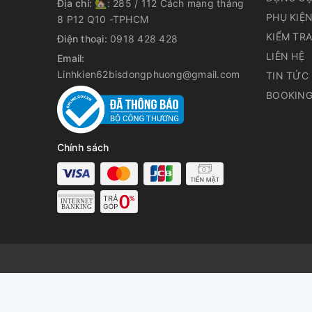
Địa chỉ:
🏡: 285 / 112 Cách mạng tháng
PHỤ KIỆ
8 P12 Q10 -TPHCM
KIỂM TR
Điện thoại:
0918 428 428
LIÊN HỆ
Email:
Linhkien62bisdongphuong@gmail.com
TIN TỨC
BOOKING
Chính sách