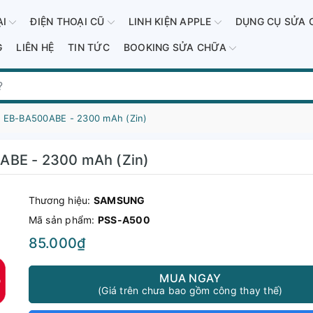
ẠI
ĐIỆN THOẠI CŨ
LINH KIỆN APPLE
DỤNG CỤ SỬA 
G
LIÊN HỆ
TIN TỨC
BOOKING SỬA CHỮA
/ EB-BA500ABE - 2300 mAh (Zin)
ABE - 2300 mAh (Zin)
Thương hiệu:
SAMSUNG
Mã sản phẩm:
PSS-A500
85.000₫
MUA NGAY
(Giá trên chưa bao gồm công thay thế)