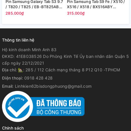
Pin Samsung Galaxy Tab S3 9.7
Pin Samsung Tab S9 Fe / X510 /
P
/ T820 / T825 / EB-BT825ABE
X516 / X518 / BX516ABY
T
- 6000 mAh (Zin hãng)
8000mAh 30.88Wh (Zin cty)
(
285.000₫
315.000₫
1
Thông tin liên hệ
Hộ kinh doanh Minh Anh 83
ĐKKD: 41E8038526 Do Phòng Kinh Tế Ủy ban nhân dân Quận 5
cấp ngày 22/12/2021
Địa chỉ:
🏡: 285 / 112 Cách mạng tháng 8 P12 Q10 -TPHCM
Điện thoại:
0918 428 428
Email:
Linhkien62bisdongphuong@gmail.com
Chính sách