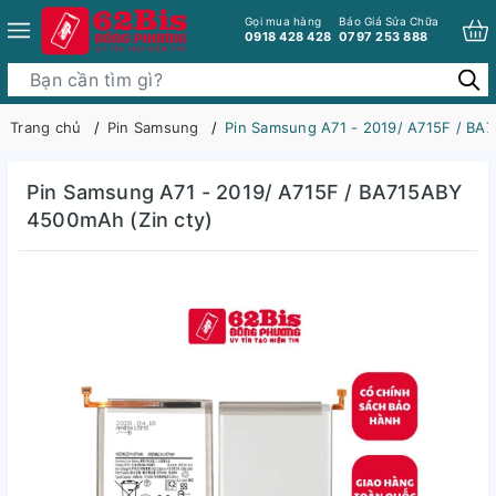
Gọi mua hàng
Báo Giá Sửa Chữa
0918 428 428
0797 253 888
Trang chủ
Pin Samsung
Pin Samsung A71 - 2019/ A715F / BA
Pin Samsung A71 - 2019/ A715F / BA715ABY
4500mAh (Zin cty)