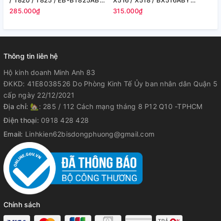
/ T820 / T825 / EB-BT825ABE
X516 / X518 / BX516ABY
T
- 6000 mAh (Zin hãng)
8000mAh 30.88Wh (Zin cty)
(
285.000₫
315.000₫
1
Thông tin liên hệ
Hộ kinh doanh Minh Anh 83
ĐKKD: 41E8038526 Do Phòng Kinh Tế Ủy ban nhân dân Quận 5
cấp ngày 22/12/2021
Địa chỉ:
🏡: 285 / 112 Cách mạng tháng 8 P12 Q10 -TPHCM
Điện thoại:
0918 428 428
Email:
Linhkien62bisdongphuong@gmail.com
Chính sách