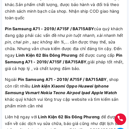
khác.Sản phẩm chất lượng, được bảo hành và đổi trả theo
chính sách minh bạch của shop. Nhận ship COD giao hàng
toàn quốc
Pin Samsung A71 - 2019/ A715F / BA715ABY
của quý khách
đang gặp phải các vấn đề như
pin tuột nhanh, xài nhanh hết
pin, chai pin , sạc không lên %
,... cần được thay thế, sửa
chữa. Nhưng vẫn chưa kiếm được địa chỉ đáng tin cậy. Đến
ngay
Linh Kiện 62 Bis Đông Phương
để được cung cấp
Pin
Samsung A71 - 2019/ A715F / BA715ABY
,giải pháp tốt nhất,
giá cả hợp lý , và chất lượng đảm bảo.
Ngoài
Pin Samsung A71 - 2019/ A715F / BA715ABY
, shop
còn rất nhiều
Linh kiện
Xiaomi
Oppo
Huawei
Iphone
Samsung
Vsmart
Nokia
Tecno
Airpod
Ipad
Apple Watch
khác quý khách vui lòng truy cập website và tìm kiếm sản
phẩm mình cần nhé
Liên hệ ngay với
Linh Kiện 62 Bis Đông Phương
để được tư
vấn về các dịch vụ sửa chữa, báo giá cũng như đặt lịch sửa