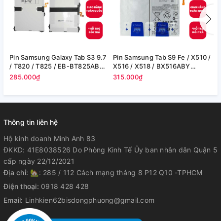
Pin Samsung Galaxy Tab S3 9.7
Pin Samsung Tab S9 Fe / X510 /
P
/ T820 / T825 / EB-BT825ABE
X516 / X518 / BX516ABY
T
- 6000 mAh (Zin hãng)
8000mAh 30.88Wh (Zin cty)
(
285.000₫
315.000₫
1
Thông tin liên hệ
Hộ kinh doanh Minh Anh 83
ĐKKD: 41E8038526 Do Phòng Kinh Tế Ủy ban nhân dân Quận 5
cấp ngày 22/12/2021
Địa chỉ:
🏡: 285 / 112 Cách mạng tháng 8 P12 Q10 -TPHCM
Điện thoại:
0918 428 428
Email:
Linhkien62bisdongphuong@gmail.com