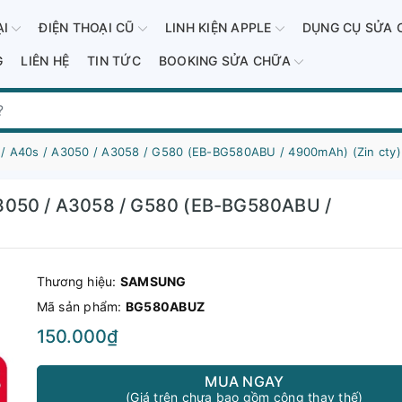
ẠI
ĐIỆN THOẠI CŨ
LINH KIỆN APPLE
DỤNG CỤ SỬA 
G
LIÊN HỆ
TIN TỨC
BOOKING SỬA CHỮA
/ A40s / A3050 / A3058 / G580 (EB-BG580ABU / 4900mAh) (Zin cty)
A3050 / A3058 / G580 (EB-BG580ABU /
Thương hiệu:
SAMSUNG
Mã sản phẩm:
BG580ABUZ
150.000₫
MUA NGAY
(Giá trên chưa bao gồm công thay thế)