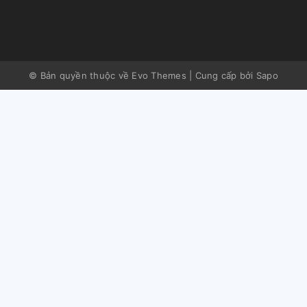
© Bản quyền thuộc về Evo Themes
|
Cung cấp bởi
Sapo