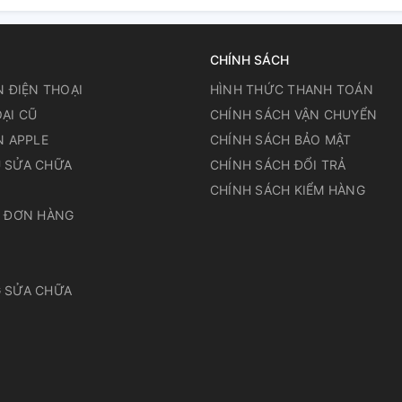
CHÍNH SÁCH
N ĐIỆN THOẠI
HÌNH THỨC THANH TOÁN
ẠI CŨ
CHÍNH SÁCH VẬN CHUYỂN
N APPLE
CHÍNH SÁCH BẢO MẬT
 SỬA CHỮA
CHÍNH SÁCH ĐỔI TRẢ
N
CHÍNH SÁCH KIỂM HÀNG
A ĐƠN HÀNG
 SỬA CHỮA