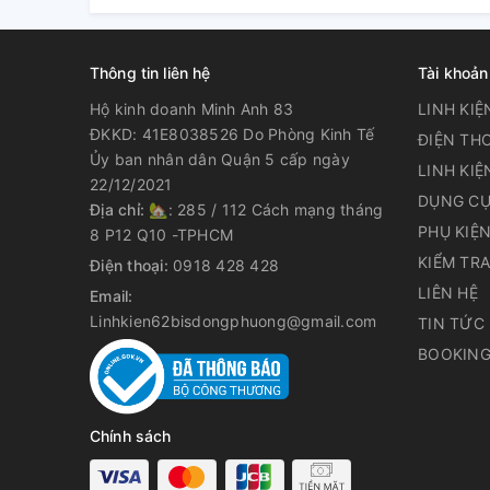
Thông tin liên hệ
Tài khoản
Hộ kinh doanh Minh Anh 83
LINH KIỆ
ĐKKD: 41E8038526 Do Phòng Kinh Tế
ĐIỆN THO
Ủy ban nhân dân Quận 5 cấp ngày
LINH KIỆ
22/12/2021
DỤNG CỤ
Địa chỉ:
🏡: 285 / 112 Cách mạng tháng
PHỤ KIỆ
8 P12 Q10 -TPHCM
KIỂM TR
Điện thoại:
0918 428 428
LIÊN HỆ
Email:
Linhkien62bisdongphuong@gmail.com
TIN TỨC
BOOKING
Chính sách