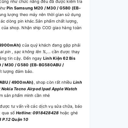
nh cũng như chức năng đều đã được kiểm tra
như
Pin Samsung M20 / M30 / G580 (EB-
ng lượng theo máy nên thời gian sử dụng
ác dòng pin khác.Sản phẩm chất lượng,
h của shop. Nhận ship COD giao hàng toàn
 4900mAh)
của quý khách đang gặp phải
hai pin , sạc không lên %
,... cần được thay
áng tin cậy. Đến ngay
Linh Kiện 62 Bis
 / M30 / G580 (EB-BG580ABU /
hất lượng đảm bảo.
0ABU / 4900mAh)
, shop còn rất nhiều
Linh
t
Nokia
Tecno
Airpod
Ipad
Apple Watch
iếm sản phẩm mình cần nhé
được tư vấn về các dịch vụ sửa chữa, báo
t qua số
Hotline: 0918428428
hoặc ghé
 P.12 Quận 10