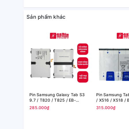
Sản phẩm khác
Pin Samsung Galaxy Tab S3
Pin Samsung Tab
9.7 / T820 / T825 / EB-
/ X516 / X518 /
BT825ABE - 6000 mAh (Zin
8000mAh 30.88W
285.000₫
315.000₫
hãng)