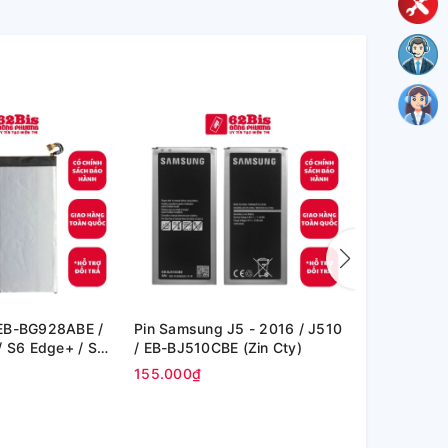
EB-BG928ABE /
Pin Samsung J5 - 2016 / J510
Pin Samsung
/ S6 Edge+ / S6
/ EB-BJ510CBE (Zin Cty)
G991 (EB-B
 Cty)
155.000₫
135.000₫