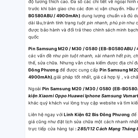
độ tương thích cao. Đa số các chi tiết về ngoại hì
trước khi bàn giao cho các đơn vị vận chuyển. Hầu 
BG580ABU / 4900mAh)
dung lượng chuẩn và đủ du
dài lâu,tránh tính trạng
tuột pin nhanh, phù pin
như c
được bảo hành và đổi trả theo chính sách minh bạc
quốc
Pin Samsung M20 / M30 / G580 (EB-BG580ABU /
các vấn đề như
pin tuột nhanh, xài nhanh hết pin, c
thế, sửa chữa. Nhưng vẫn chưa kiếm được địa chỉ đ
Đông Phương
để được cung cấp
Pin Samsung M20
4900mAh)
,giải pháp tốt nhất, giá cả hợp lý , và c
Ngoài
Pin Samsung M20 / M30 / G580 (EB-BG58
kiện
Xiaomi
Oppo
Huawei
Iphone
Samsung
Vsmar
khác quý khách vui lòng truy cập website và tìm k
Liên hệ ngay với
Linh Kiện 62 Bis Đông Phương
để 
giá cũng như đặt lịch sửa chữa một cách nhanh nhấ
trực tiếp cửa hàng tại
:
285/112 Cách Mạng Tháng 8