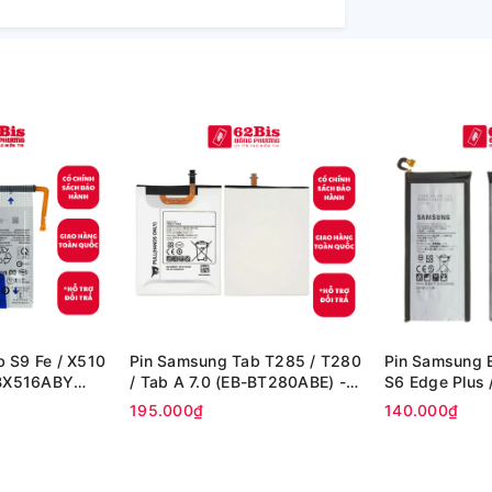
 S9 Fe / X510
Pin Samsung Tab T285 / T280
Pin Samsung 
 BX516ABY
/ Tab A 7.0 (EB-BT280ABE) -
S6 Edge Plus 
h (Zin cty)
(Zin Cty)
Edge plus (Zin
195.000₫
140.000₫