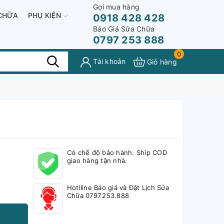
Gọi mua hàng
CHỮA
PHỤ KIỆN
0918 428 428
Báo Giá Sửa Chữa
0797 253 888
0
Tài khoản
Giỏ hàng
Có chế độ bảo hành. Ship COD
giao hàng tận nhà.
Hotlline Báo giá và Đặt Lịch Sửa
Chữa 0797.253.888