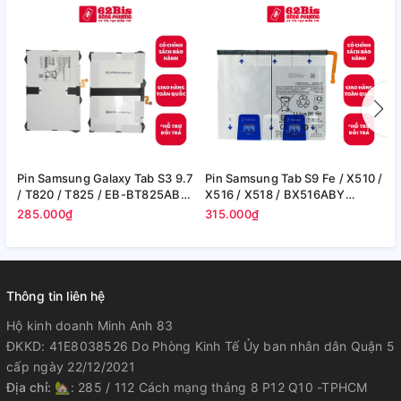
Pin Samsung Galaxy Tab S3 9.7
Pin Samsung Tab S9 Fe / X510 /
P
/ T820 / T825 / EB-BT825ABE
X516 / X518 / BX516ABY
T
- 6000 mAh (Zin hãng)
8000mAh 30.88Wh (Zin cty)
(
285.000₫
315.000₫
1
Thông tin liên hệ
Hộ kinh doanh Minh Anh 83
ĐKKD: 41E8038526 Do Phòng Kinh Tế Ủy ban nhân dân Quận 5
cấp ngày 22/12/2021
Địa chỉ:
🏡: 285 / 112 Cách mạng tháng 8 P12 Q10 -TPHCM