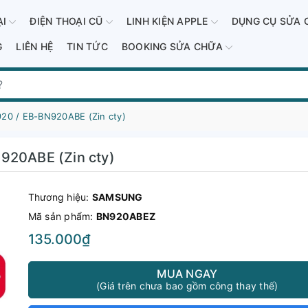
ẠI
ĐIỆN THOẠI CŨ
LINH KIỆN APPLE
DỤNG CỤ SỬA 
G
LIÊN HỆ
TIN TỨC
BOOKING SỬA CHỮA
920 / EB-BN920ABE (Zin cty)
920ABE (Zin cty)
Thương hiệu:
SAMSUNG
Mã sản phẩm:
BN920ABEZ
135.000₫
MUA NGAY
(Giá trên chưa bao gồm công thay thế)