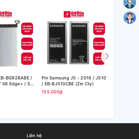
EB-BG928ABE /
Pin Samsung J5 - 2016 / J510
Pin Samsung
/ S6 Edge+ / S6
/ EB-BJ510CBE (Zin Cty)
G991 (EB-B
 Cty)
155.000₫
135.000₫
Liên hệ