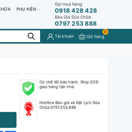
Gọi mua hàng
CHỮA
PHỤ KIỆN
0918 428 428
Báo Giá Sửa Chữa
0797 253 888
0
Tài khoản
Giỏ hàng
Có chế độ bảo hành. Ship COD
giao hàng tận nhà.
Hotlline Báo giá và Đặt Lịch Sửa
Chữa 0797.253.888