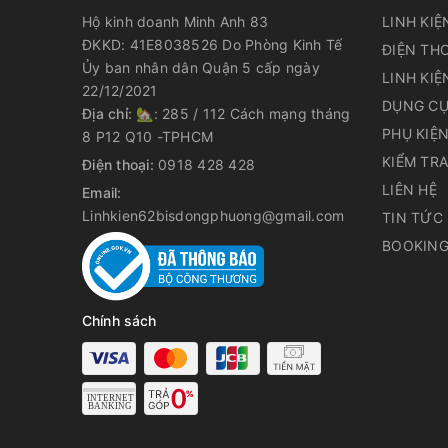
Hộ kinh doanh Minh Anh 83
LINH KIỆ
ĐKKD: 41E8038526 Do Phòng Kinh Tế
ĐIỆN THO
Ủy ban nhân dân Quận 5 cấp ngày
LINH KIỆ
22/12/2021
DỤNG CỤ
Địa chỉ:
🏡: 285 / 112 Cách mạng tháng
PHỤ KIỆ
8 P12 Q10 -TPHCM
KIỂM TR
Điện thoại:
0918 428 428
LIÊN HỆ
Email:
Linhkien62bisdongphuong@gmail.com
TIN TỨC
BOOKING
Chính sách