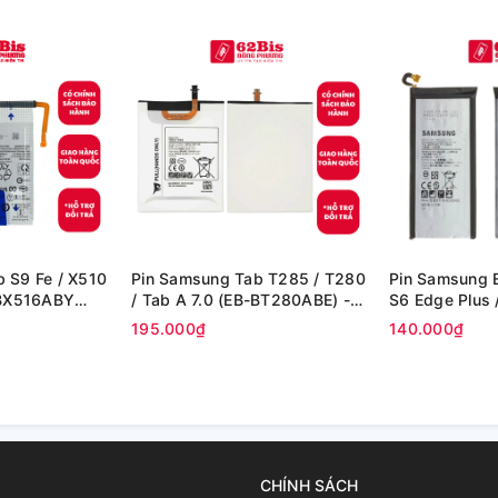
 S9 Fe / X510
Pin Samsung Tab T285 / T280
Pin Samsung 
 BX516ABY
/ Tab A 7.0 (EB-BT280ABE) -
S6 Edge Plus 
h (Zin cty)
(Zin Cty)
Edge plus (Zin
195.000₫
140.000₫
CHÍNH SÁCH