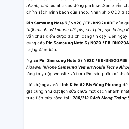
nhanh, phù pin
như các dòng pin khác.Sản phẩm chất
chính sách minh bạch của shop. Nhận ship COD gia
Pin Samsung Note 5 / N920 / EB-BN920ABE
của qu
tuột nhanh, xài nhanh hết pin, chai pin , sạc không l
vẫn chưa kiếm được địa chỉ đáng tin cậy. Đến ngay
cung cấp
Pin Samsung Note 5 / N920 / EB-BN920
lượng đảm bảo.
Ngoài
Pin Samsung Note 5 / N920 / EB-BN920ABE
Huawei
Iphone
Samsung
Vsmart
Nokia
Tecno
Airp
lòng truy cập website và tìm kiếm sản phẩm mình c
Liên hệ ngay với
Linh Kiện 62 Bis Đông Phương
để 
giá cũng như đặt lịch sửa chữa một cách nhanh nhấ
trực tiếp cửa hàng tại
:
285/112 Cách Mạng Tháng 8