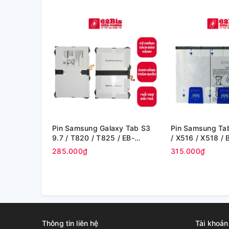
Pin Samsung Galaxy Tab S3
Pin Samsung Tab
9.7 / T820 / T825 / EB-
/ X516 / X518 /
BT825ABE - 6000 mAh (Zin
8000mAh 30.88W
285.000₫
315.000₫
hãng)
Thông tin liên hệ
Tài khoản