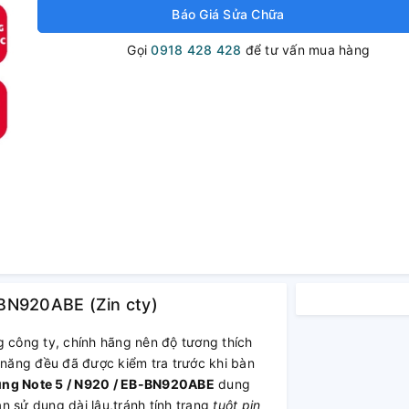
Báo Giá Sửa Chữa
Gọi
0918 428 428
để tư vấn mua hàng
BN920ABE (Zin cty)
g công ty, chính hãng nên độ tương thích
 năng đều đã được kiểm tra trước khi bàn
ng Note 5 / N920 / EB-BN920ABE
dung
n sử dụng dài lâu,tránh tính trạng
tuột pin