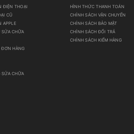
N ĐIỆN THOẠI
HÌNH THỨC THANH TOÁN
ẠI CŨ
CHÍNH SÁCH VẬN CHUYỂN
N APPLE
CHÍNH SÁCH BẢO MẬT
 SỬA CHỮA
CHÍNH SÁCH ĐỔI TRẢ
N
CHÍNH SÁCH KIỂM HÀNG
A ĐƠN HÀNG
 SỬA CHỮA