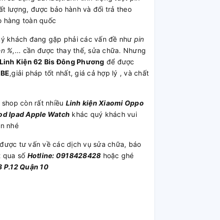
 lượng, được bảo hành và đổi trả theo
o hàng toàn quốc
ý khách đang gặp phải các vấn đề như
pin
ên %
,... cần được thay thế, sửa chữa. Nhưng
Linh Kiện 62 Bis Đông Phương
để được
ABE
,giải pháp tốt nhất, giá cả hợp lý , và chất
, shop còn rất nhiều
Linh kiện
Xiaomi
Oppo
od
Ipad
Apple Watch
khác quý khách vui
ần nhé
được tư vấn về các dịch vụ sửa chữa, báo
t qua số
Hotline: 0918428428
hoặc ghé
 P.12 Quận 10