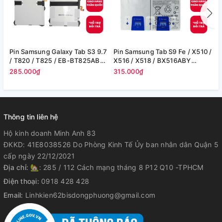
Pin Samsung Galaxy Tab S3 9.7
Pin Samsung Tab S9 Fe / X510 /
P
/ T820 / T825 / EB-BT825ABE
X516 / X518 / BX516ABY
T
- 6000 mAh (Zin hãng)
8000mAh 30.88Wh (Zin cty)
(
285.000₫
315.000₫
1
Thông tin liên hệ
Hộ kinh doanh Minh Anh 83
ĐKKD: 41E8038526 Do Phòng Kinh Tế Ủy ban nhân dân Quận 5
cấp ngày 22/12/2021
Địa chỉ:
🏡: 285 / 112 Cách mạng tháng 8 P12 Q10 -TPHCM
Điện thoại:
0918 428 428
Email:
Linhkien62bisdongphuong@gmail.com