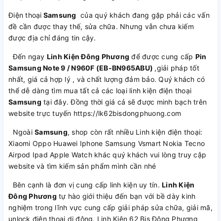
Điện thoại
Samsung
của quý khách đang gặp phải các vấn
đề cần được thay thế, sửa chữa. Nhưng vẫn chưa kiếm
được địa chỉ đáng tin cậy.
Đến ngay
Linh Kiện Đông Phương
để được cung cấp
Pin
Samsung Note 9 / N960F (EB-BN965ABU)
,giải pháp tốt
nhất, giá cả hợp lý , và chất lượng đảm bảo. Quý khách có
thể dễ dàng tìm mua tất cả các loại linh kiện điện thoại
Samsung
tại đây. Đồng thời giá cả sẽ được minh bạch trên
website trực tuyến https://lk62bisdongphuong.com
Ngoài
Samsung
, shop còn rất nhiều Linh kiện điện thoại:
Xiaomi Oppo Huawei Iphone Samsung Vsmart Nokia Tecno
Airpod Ipad Apple Watch khác quý khách vui lòng truy cập
website và tìm kiếm sản phẩm mình cần nhé
Bên cạnh là đơn vị cung cấp linh kiện uy tín.
Linh Kiện
Đông Phương
tự hào giới thiệu đến bạn với bề dày kinh
nghiệm trong lĩnh vực cung cấp giải pháp sửa chữa, giải mã,
unlock điện thoại di động. Linh Kiện 62 Bis Đông Phương