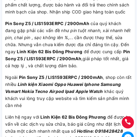
phẩm chất lượng, được bảo hành và đổi trả theo chính sách
minh bạch của shop. Nhận ship COD giao hàng toàn quốc
Pin Sony Z5 / LIS1593ERPC / 2900mAh
của quý khách
đang gặp phải các vấn đề như
pin tuột nhanh, xài nhanh hết
pin, chai pin , sạc không lên %
,... cần được thay thế, sửa
chữa. Nhưng vẫn chưa kiếm được địa chỉ đáng tin cậy. Đến
ngay
Linh Kiện 62 Bis Đông Phương
để được cung cấp
Pin
Sony Z5 / LIS1593ERPC / 2900mAh
,giải pháp tốt nhất, giá
cả hợp lý , và chất lượng đảm bảo.
Ngoài
Pin Sony Z5 / LIS1593ERPC / 2900mAh
, shop còn rất
nhiều
Linh kiện
Xiaomi
Oppo
Huawei
Iphone
Samsung
Vsmart
Nokia
Tecno
Airpod
Ipad
Apple Watch
khác quý
khách vui lòng truy cập website và tìm kiếm sản phẩm mình
cần nhé
Liên hệ ngay với
Linh Kiện 62 Bis Đông Phương
để được tư
vấn về các dịch vụ sửa chữa, báo giá cũng như đặt lịch sửa
chữa một cách nhanh nhất qua số
Hotline: 0918428428