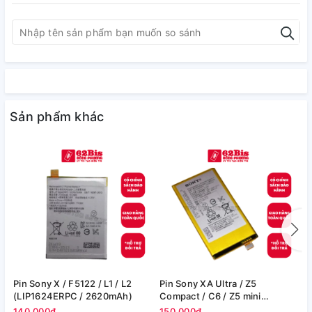
Sản phẩm khác
Pin Sony X / F5122 / L1 / L2
Pin Sony XA Ultra / Z5
P
(LIP1624ERPC / 2620mAh)
Compact / C6 / Z5 mini
U
(LIS1594ERPC / 2700mAh)
(
140.000₫
150.000₫
1