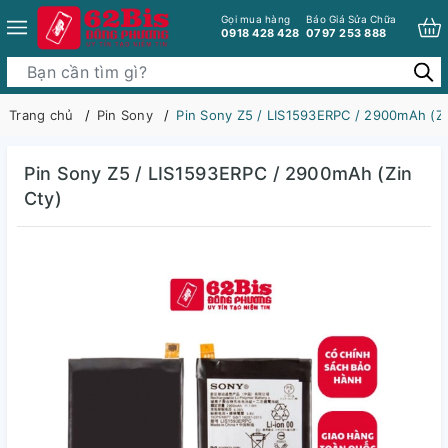
Gọi mua hàng
Báo Giá Sửa Chữa
0918 428 428
0797 253 888
Trang chủ
Pin Sony
Pin Sony Z5 / LIS1593ERPC / 2900mAh (Zi
Pin Sony Z5 / LIS1593ERPC / 2900mAh (Zin
Cty)