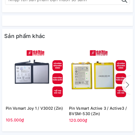
Sản phẩm khác
Pin Vsmart Joy 1 / V3002 (Zin)
Pin Vsmart Active 3 / Active3 /
P
BVSM-530 (Zin)
(
105.000₫
120.000₫
1