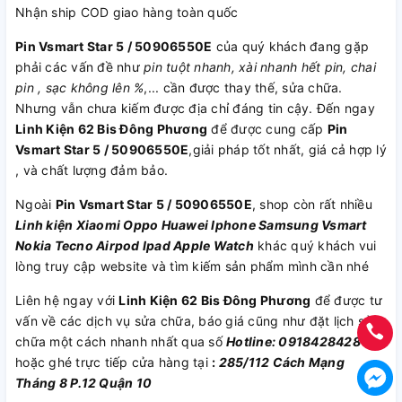
Nhận ship COD giao hàng toàn quốc
Pin Vsmart Star 5 / 50906550E
của quý khách đang gặp
phải các vấn đề như
pin tuột nhanh, xài nhanh hết pin, chai
pin , sạc không lên %
,... cần được thay thế, sửa chữa.
Nhưng vẫn chưa kiếm được địa chỉ đáng tin cậy. Đến ngay
Linh Kiện 62 Bis Đông Phương
để được cung cấp
Pin
Vsmart Star 5 / 50906550E
,giải pháp tốt nhất, giá cả hợp lý
, và chất lượng đảm bảo.
Ngoài
Pin Vsmart Star 5 / 50906550E
, shop còn rất nhiều
Linh kiện
Xiaomi
Oppo
Huawei
Iphone
Samsung
Vsmart
Nokia
Tecno
Airpod
Ipad
Apple Watch
khác quý khách vui
lòng truy cập website và tìm kiếm sản phẩm mình cần nhé
Liên hệ ngay với
Linh Kiện 62 Bis Đông Phương
để được tư
vấn về các dịch vụ sửa chữa, báo giá cũng như đặt lịch sửa
chữa một cách nhanh nhất qua số
Hotline: 0918428428
hoặc ghé trực tiếp cửa hàng tại
:
285/112 Cách Mạng
Tháng 8 P.12 Quận 10