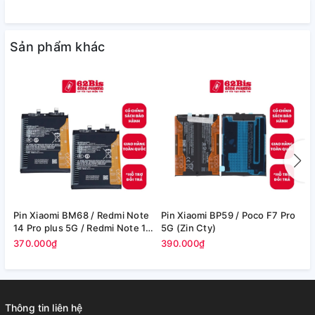
Sản phẩm khác
Pin Xiaomi BM68 / Redmi Note
Pin Xiaomi BP59 / Poco F7 Pro
P
14 Pro plus 5G / Redmi Note 14
5G (Zin Cty)
6
Pro+ 5G - 6200mAh (Zin Cty)
370.000₫
390.000₫
4
Thông tin liên hệ