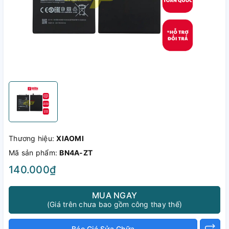
Thương hiệu:
XIAOMI
Mã sản phẩm:
BN4A-ZT
140.000₫
MUA NGAY
(Giá trên chưa bao gồm công thay thế)
Báo Giá Sửa Chữa