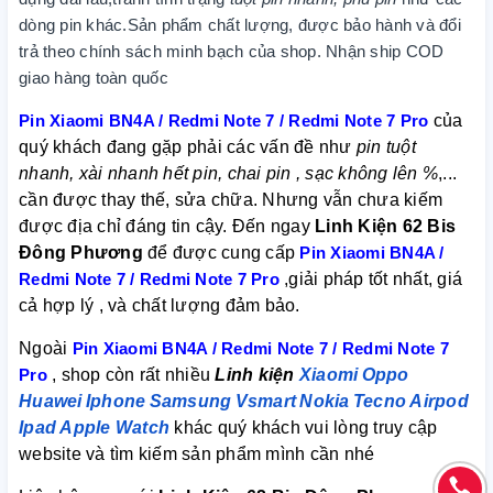
dòng pin khác.Sản phẩm chất lượng, được bảo hành và đổi
trả theo chính sách minh bạch của shop. Nhận ship COD
giao hàng toàn quốc
Pin Xiaomi BN4A / Redmi Note 7 / Redmi Note 7 Pro
của
quý khách đang gặp phải các vấn đề như
pin tuột
nhanh, xài nhanh hết pin, chai pin , sạc không lên %
,...
cần được thay thế, sửa chữa. Nhưng vẫn chưa kiếm
được địa chỉ đáng tin cậy. Đến ngay
Linh Kiện 62 Bis
Đông Phương
để được cung cấp
Pin Xiaomi BN4A /
Redmi Note 7 / Redmi Note 7 Pro
,giải pháp tốt nhất, giá
cả hợp lý , và chất lượng đảm bảo.
Ngoài
Pin Xiaomi BN4A / Redmi Note 7 / Redmi Note 7
Pro
, shop còn rất nhiều
Linh kiện
Xiaomi
Oppo
Huawei
Iphone
Samsung
Vsmart
Nokia
Tecno
Airpod
Ipad
Apple Watch
khác quý khách vui lòng truy cập
website và tìm kiếm sản phẩm mình cần nhé