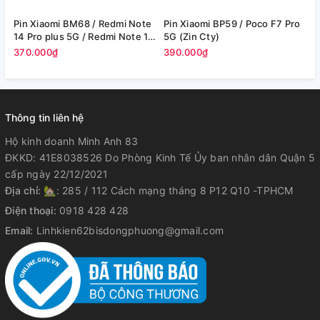
Pin Xiaomi BM68 / Redmi Note
Pin Xiaomi BP59 / Poco F7 Pro
P
14 Pro plus 5G / Redmi Note 14
5G (Zin Cty)
6
Pro+ 5G - 6200mAh (Zin Cty)
370.000₫
390.000₫
4
Thông tin liên hệ
Hộ kinh doanh Minh Anh 83
ĐKKD: 41E8038526 Do Phòng Kinh Tế Ủy ban nhân dân Quận 5
cấp ngày 22/12/2021
Địa chỉ:
🏡: 285 / 112 Cách mạng tháng 8 P12 Q10 -TPHCM
Điện thoại:
0918 428 428
Email:
Linhkien62bisdongphuong@gmail.com