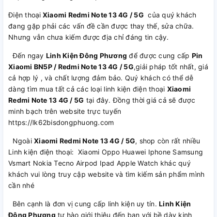
Điện thoại
Xiaomi Redmi Note 13 4G / 5G
của quý khách
đang gặp phải các vấn đề cần được thay thế, sửa chữa.
Nhưng vẫn chưa kiếm được địa chỉ đáng tin cậy.
Đến ngay
Linh Kiện Đông Phương
để được cung cấp
Pin
Xiaomi BN5P / Redmi Note 13 4G / 5G
,giải pháp tốt nhất, giá
cả hợp lý , và chất lượng đảm bảo. Quý khách có thể dễ
dàng tìm mua tất cả các loại linh kiện điện thoại
Xiaomi
Redmi Note 13 4G / 5G
tại đây. Đồng thời giá cả sẽ được
minh bạch trên website trực tuyến
https://lk62bisdongphuong.com
Ngoài
Xiaomi Redmi Note 13 4G / 5G
, shop còn rất nhiều
Linh kiện điện thoại: Xiaomi Oppo Huawei Iphone Samsung
Vsmart Nokia Tecno Airpod Ipad Apple Watch khác quý
khách vui lòng truy cập website và tìm kiếm sản phẩm mình
cần nhé
Bên cạnh là đơn vị cung cấp linh kiện uy tín.
Linh Kiện
Đông Phương
tự hào giới thiệu đến bạn với bề dày kinh