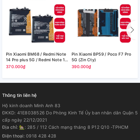
Pin Xiaomi BM68 / Redmi Note
Pin Xiaomi BP59 / Poco F7 Pro
P
14 Pro plus 5G / Redmi Note 14
5G (Zin Cty)
6
Pro+ 5G - 6200mAh (Zin Cty)
370.000₫
390.000₫
4
Thông tin liên hệ
Hộ kinh doanh Minh Anh 83
ĐKKD: 41E8038526 Do Phòng Kinh Tế Ủy ban nhân dân Quận 5
cấp ngày 22/12/2021
Địa chỉ:
🏡: 285 / 112 Cách mạng tháng 8 P12 Q10 -TPHCM
Điện thoại:
0918 428 428