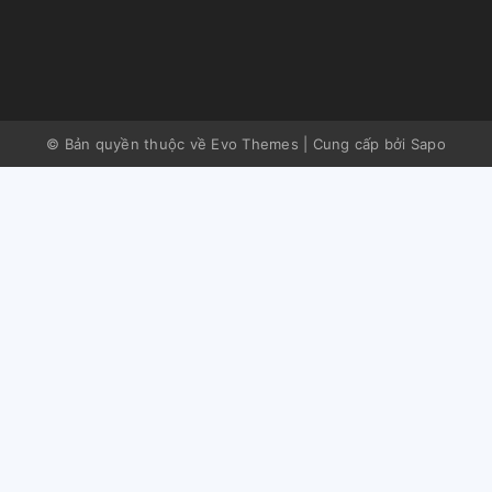
© Bản quyền thuộc về Evo Themes
|
Cung cấp bởi
Sapo