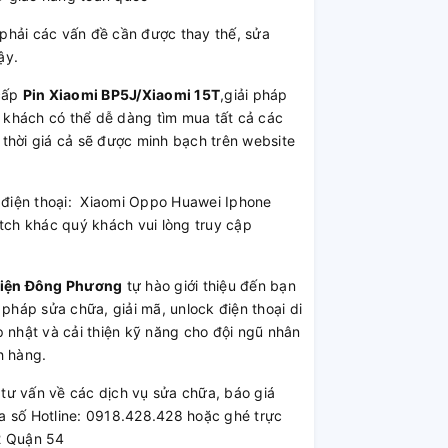
hải các vấn đề cần được thay thế, sửa
ậy.
cấp
Pin Xiaomi BP5J/Xiaomi 15T
,giải pháp
ý khách có thể dễ dàng tìm mua tất cả các
 thời giá cả sẽ được minh bạch trên website
ện điện thoại: Xiaomi Oppo Huawei Iphone
ch khác quý khách vui lòng truy cập
Kiện Đông Phương
tự hào giới thiệu đến bạn
 pháp sửa chữa, giải mã, unlock điện thoại di
 nhật và cải thiện kỹ năng cho đội ngũ nhân
h hàng.
ư vấn về các dịch vụ sửa chữa, báo giá
a số Hotline: 0918.428.428 hoặc ghé trực
2 Quận 54