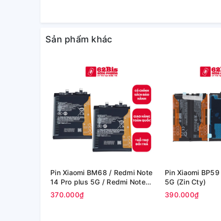
Sản phẩm khác
Pin Xiaomi BM68 / Redmi Note
Pin Xiaomi BP59 
14 Pro plus 5G / Redmi Note
5G (Zin Cty)
14 Pro+ 5G - 6200mAh (Zin
370.000₫
390.000₫
Cty)