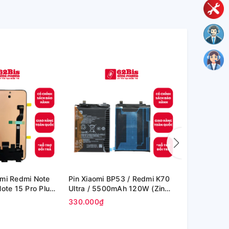
mi Redmi Note
Pin Xiaomi BP53 / Redmi K70
Pin Xiaomi M
Note 15 Pro Plus
Ultra / 5500mAh 120W (Zin
5300mAh (Z
 - Cong (100%
cty)
330.000₫
390.000₫