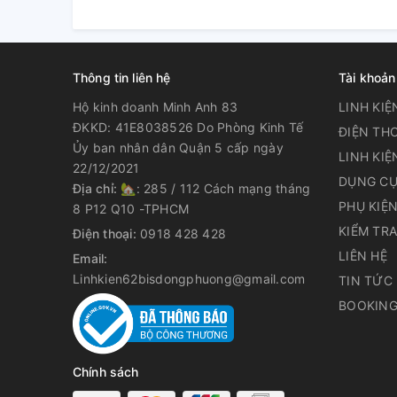
Thông tin liên hệ
Tài khoản
Hộ kinh doanh Minh Anh 83
LINH KIỆ
ĐKKD: 41E8038526 Do Phòng Kinh Tế
ĐIỆN THO
Ủy ban nhân dân Quận 5 cấp ngày
LINH KIỆ
22/12/2021
DỤNG CỤ
Địa chỉ:
🏡: 285 / 112 Cách mạng tháng
PHỤ KIỆ
8 P12 Q10 -TPHCM
KIỂM TR
Điện thoại:
0918 428 428
LIÊN HỆ
Email:
Linhkien62bisdongphuong@gmail.com
TIN TỨC
BOOKING
Chính sách