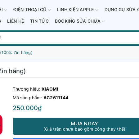
ẠI
ĐIỆN THOẠI CŨ
LINH KIỆN APPLE
DỤNG CỤ SỬA 
G
LIÊN HỆ
TIN TỨC
BOOKING SỬA CHỮA
 (100% Zin hãng)
Zin hãng)
Thương hiệu:
XIAOMI
Mã sản phẩm:
AC2611144
250.000₫
MUA NGAY
(Giá trên chưa bao gồm công thay thế)