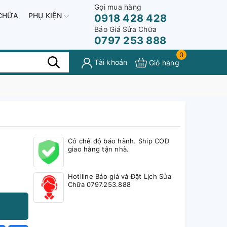
Gọi mua hàng
CHỮA
PHỤ KIỆN
0918 428 428
Báo Giá Sửa Chữa
0797 253 888
0
Tài khoản
Giỏ hàng
Có chế độ bảo hành. Ship COD
giao hàng tận nhà.
Hotlline Báo giá và Đặt Lịch Sửa
Chữa 0797.253.888