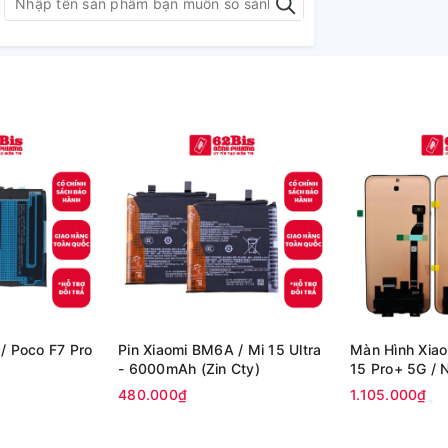
/ Poco F7 Pro
Pin Xiaomi BM6A / Mi 15 Ultra
Màn Hình Xiao
- 6000mAh (Zin Cty)
15 Pro+ 5G / 
/ 2510ERA8BG
480.000₫
1.105.000₫
Zin Hãng)