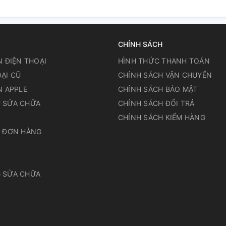
CHÍNH SÁCH
N ĐIỆN THOẠI
HÌNH THỨC THANH TOÁN
ẠI CŨ
CHÍNH SÁCH VẬN CHUYỂN
N APPLE
CHÍNH SÁCH BẢO MẬT
 SỬA CHỮA
CHÍNH SÁCH ĐỔI TRẢ
N
CHÍNH SÁCH KIỂM HÀNG
A ĐƠN HÀNG
 SỬA CHỮA