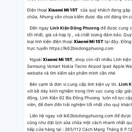
Điện thoại
Xiaomi Mi 15T
của quý khách đang gặp p
chữa. Nhưng vẫn chưa kiếm được địa chỉ đáng tin c
Đến ngay
Linh Kiện Đông Phương
để được cung 
tốt nhất, giá cả hợp lý , và chất lượng đảm bảo. Qu
loại linh kiện điện thoại
Xiaomi Mi 15T
tại đây. Đồng
trực tuyến https://lk62bisdongphuong.com
Ngoài
Xiaomi Mi 15T
, shop còn rất nhiều Linh ki
Samsung Vsmart Nokia Tecno Airpod Ipad Apple Wat
website và tìm kiếm sản phẩm mình cần nhé
Bên cạnh là đơn vị cung cấp linh kiện uy tín.
Linh 
với bề dày kinh nghiệm trong lĩnh vực cung cấp giải
động. Linh Kiện 62 Bis Đông Phương luôn nỗ lực cập
viên, để đem đến trải nghiệm tốt nhất cho quý khác
Liên hệ ngay với lk62bisdongphuong.com để được t
cũng như đặt lịch sửa chữa một cách nhanh nhất qu
tiếp cửa hàng tại : 285/112 Cách Mạng Tháng 8 P.1