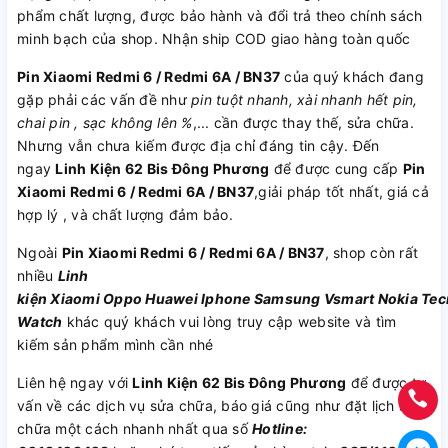
phẩm chất lượng, được bảo hành và đổi trả theo chính sách
minh bạch của shop. Nhận ship COD giao hàng toàn quốc
Pin Xiaomi Redmi 6 / Redmi 6A / BN37
của quý khách đang
gặp phải các vấn đề như
pin tuột nhanh, xài nhanh hết pin,
chai pin , sạc không lên %
,... cần được thay thế, sửa chữa.
Nhưng vẫn chưa kiếm được địa chỉ đáng tin cậy. Đến
ngay
Linh Kiện 62 Bis Đông Phương
để được cung cấp
Pin
Xiaomi Redmi 6 / Redmi 6A / BN37
,giải pháp tốt nhất, giá cả
hợp lý , và chất lượng đảm bảo.
Ngoài
Pin Xiaomi Redmi 6 / Redmi 6A / BN37
, shop còn rất
nhiều
Linh
kiện
Xiaomi
Oppo
Huawei
Iphone
Samsung
Vsmart
Nokia
Tec
Watch
khác quý khách vui lòng truy cập website và tìm
kiếm sản phẩm mình cần nhé
Liên hệ ngay với
Linh Kiện 62 Bis Đông Phương
để được tư
vấn về các dịch vụ sửa chữa, báo giá cũng như đặt lịch sửa
chữa một cách nhanh nhất qua số
Hotline: