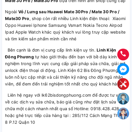
Mate 30 Pro / Mate30 Pro
dựa trên hình ảnh shop cung cấp
Ngoài
Vỏ / Lưng sau Huawei Mate 30Pro / Mate 30 Pro /
Mate30 Pro
, shop còn rất nhiều Linh kiện điện thoại: Xiaomi
Oppo Huawei Iphone Samsung Vsmart Nokia Tecno Airpod
Ipad Apple Watch khác quý khách vui lòng truy cập website
và tìm kiếm sản phẩm mình cần nhé
Bên cạnh là đơn vị cung cấp linh kiện uy tín.
Linh Kiện
Đông Phương
tự hào giới thiệu đến bạn với bề dày kinh
nghiệm trong lĩnh vực cung cấp giải pháp sửa chữa, giải mã,
unlock điện thoại di động. Linh Kiện 62 Bis Đông Phương
luôn nỗ lực cập nhật và cải thiện kỹ năng cho đội ngũ nhân
viên, để đem đến trải nghiệm tốt nhất cho quý khách hàng.
Liên hệ ngay với lk62bisdongphuong.com để được tư vấn
về các dịch vụ sửa chữa, báo giá cũng như đặt lịch sửa
chữa một cách nhanh nhất qua số Hotline: 0918.428.428
hoặc ghé trực tiếp cửa hàng tại : 285/112 Cách Mạng Tháng
8 P.12 Quận 10