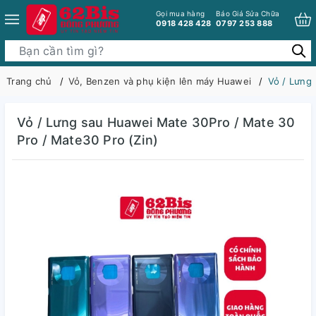
Gọi mua hàng
Báo Giá Sửa Chữa
0918 428 428
0797 253 888
Trang chủ
Vỏ, Benzen và phụ kiện lên máy Huawei
Vỏ / Lưng
Vỏ / Lưng sau Huawei Mate 30Pro / Mate 30
Pro / Mate30 Pro (Zin)