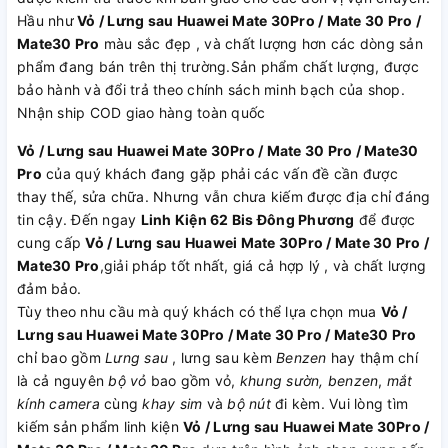
Hầu như
Vỏ / Lưng sau Huawei Mate 30Pro / Mate 30 Pro /
Mate30 Pro
màu sắc đẹp , và chất lượng hơn các dòng sản
phẩm đang bán trên thị trường.Sản phẩm chất lượng, được
bảo hành và đổi trả theo chính sách minh bạch của shop.
Nhận ship COD giao hàng toàn quốc
Vỏ / Lưng sau Huawei Mate 30Pro / Mate 30 Pro / Mate30
Pro
của quý khách đang gặp phải các vấn đề cần được
thay thế, sửa chữa. Nhưng vẫn chưa kiếm được địa chỉ đáng
tin cậy. Đến ngay
Linh Kiện 62 Bis Đông Phương
để được
cung cấp
Vỏ / Lưng sau Huawei Mate 30Pro / Mate 30 Pro /
Mate30 Pro
,giải pháp tốt nhất, giá cả hợp lý , và chất lượng
đảm bảo.
Tùy theo nhu cầu mà quý khách có thể lựa chọn mua
Vỏ /
Lưng sau Huawei Mate 30Pro / Mate 30 Pro / Mate30 Pro
chỉ bao gồm
Lưng sau
, lưng sau kèm
Benzen
hay thậm chí
là cả nguyên
bộ vỏ
bao gồm vỏ,
khung sườn, benzen
,
mắt
kính camera
cùng
khay sim
và
bộ nút
đi kèm. Vui lòng tìm
kiếm sản phẩm linh kiện
Vỏ / Lưng sau Huawei Mate 30Pro /