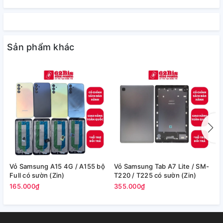
Sản phẩm khác
Vỏ Samsung A15 4G / A155 bộ
Vỏ Samsung Tab A7 Lite / SM-
V
Full có sườn (Zin)
T220 / T225 có sườn (Zin)
/
165.000₫
355.000₫
2