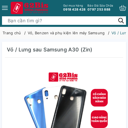
Gọi mua hàng
Báo Giá Sửa Chữa
0918 428 428
0797 253 888
Trang chủ
Vỏ, Benzen và phụ kiện lên máy Samsung
Vỏ / Lưn
Vỏ / Lưng sau Samsung A30 (Zin)