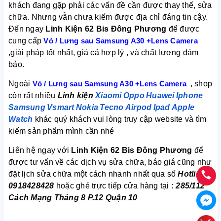
khách đang gặp phải các vấn đề cần được thay thế, sửa
chữa. Nhưng vẫn chưa kiếm được địa chỉ đáng tin cậy.
Đến ngay
Linh Kiện 62 Bis Đông Phương
để được
cung cấp
Vỏ / Lưng sau Samsung A30 +Lens Camera
,giải pháp tốt nhất, giá cả hợp lý , và chất lượng đảm
bảo.
Ngoài
Vỏ / Lưng sau Samsung A30 +Lens Camera
, shop
còn rất nhiều
Linh kiện
Xiaomi
Oppo
Huawei
Iphone
Samsung
Vsmart
Nokia
Tecno
Airpod
Ipad
Apple
Watch
khác quý khách vui lòng truy cập website và tìm
kiếm sản phẩm mình cần nhé
Liên hệ ngay với
Linh Kiện 62 Bis Đông Phương
để
được tư vấn về các dịch vụ sửa chữa, báo giá cũng như
đặt lịch sửa chữa một cách nhanh nhất qua số
Hotline:
0918428428
hoặc ghé trực tiếp cửa hàng tại
:
285/112
Cách Mạng Tháng 8 P.12 Quận 10