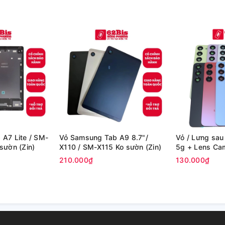
A7 Lite / SM-
Vỏ Samsung Tab A9 8.7"/
Vỏ / Lưng sa
sườn (Zin)
X110 / SM-X115 Ko sườn (Zin)
5g + Lens Cam
210.000₫
130.000₫