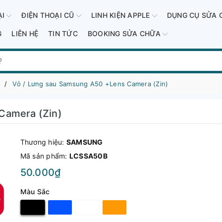
ẠI
ĐIỆN THOẠI CŨ
LINH KIỆN APPLE
DỤNG CỤ SỬA 
G
LIÊN HỆ
TIN TỨC
BOOKING SỬA CHỮA
Vỏ / Lưng sau Samsung A50 +Lens Camera (Zin)
Camera (Zin)
Thương hiệu:
SAMSUNG
Mã sản phẩm:
LCSSA50B
50.000₫
Màu Sắc