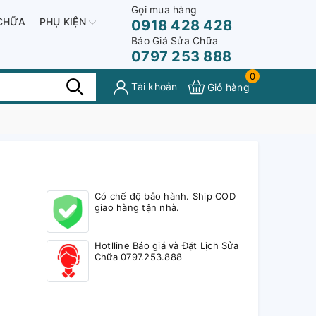
Gọi mua hàng
CHỮA
PHỤ KIỆN
0918 428 428
Báo Giá Sửa Chữa
0797 253 888
0
Tài khoản
Giỏ hàng
Có chế độ bảo hành. Ship COD
giao hàng tận nhà.
Hotlline Báo giá và Đặt Lịch Sửa
Chữa 0797.253.888