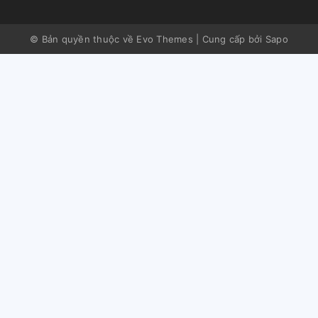
© Bản quyền thuộc về Evo Themes
|
Cung cấp bởi
Sapo