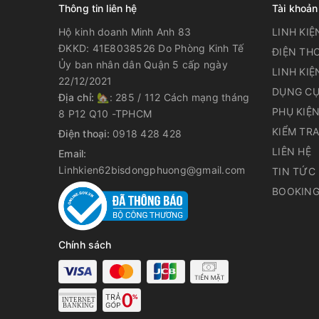
Thông tin liên hệ
Tài khoản
Hộ kinh doanh Minh Anh 83
LINH KIỆ
ĐKKD: 41E8038526 Do Phòng Kinh Tế
ĐIỆN THO
Ủy ban nhân dân Quận 5 cấp ngày
LINH KIỆ
22/12/2021
DỤNG CỤ
Địa chỉ:
🏡: 285 / 112 Cách mạng tháng
PHỤ KIỆ
8 P12 Q10 -TPHCM
KIỂM TR
Điện thoại:
0918 428 428
LIÊN HỆ
Email:
Linhkien62bisdongphuong@gmail.com
TIN TỨC
BOOKING
Chính sách