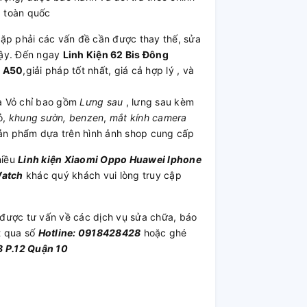
 toàn quốc
p phải các vấn đề cần được thay thế, sửa
cậy. Đến ngay
Linh Kiện 62 Bis Đông
g A50
,giải pháp tốt nhất, giá cả hợp lý , và
a Vỏ chỉ bao gồm
Lưng sau
, lưng sau kèm
ỏ,
khung sườn, benzen
,
mắt kính camera
sản phẩm dựa trên hình ảnh shop cung cấp
hiều
Linh kiện
Xiaomi
Oppo
Huawei
Iphone
Watch
khác quý khách vui lòng truy cập
được tư vấn về các dịch vụ sửa chữa, báo
t qua số
Hotline: 0918428428
hoặc ghé
 P.12 Quận 10