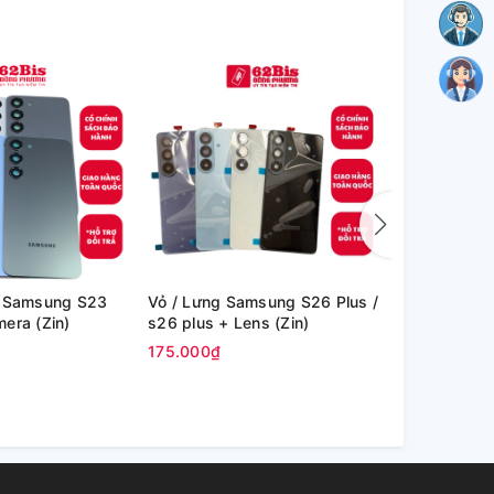
u Samsung S23
Vỏ / Lưng Samsung S26 Plus /
Vỏ / Lưng 
era (Zin)
s26 plus + Lens (Zin)
/ s26 U + L
175.000₫
180.000₫