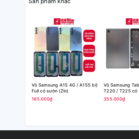
Sản phẩm khác
Vỏ Samsung A15 4G / A155 bộ
Vỏ Samsung Tab 
Full có sườn (Zin)
T220 / T225 có 
165.000₫
355.000₫