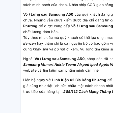
sách minh bạch của shop. Nhận ship COD giao hàng
Vỏ / Lưng sau Samsung A50
của quý khách đang gặ
chữa. Nhưng vẫn chưa kiếm được địa chỉ đáng tin 
Phương
để được cung cấp
Vỏ / Lưng sau Samsun
chất lượng đảm bảo.
Tùy theo nhu cầu mà quý khách có thể lựa chọn mu
Benzen
hay thậm chí là cả nguyên
bộ vỏ
bao gồm v
cùng
khay sim
và
bộ nút
đi kèm. Vui lòng tìm kiếm 
Ngoài
Vỏ / Lưng sau Samsung A50
, shop còn rất n
Samsung
Vsmart
Nokia
Tecno
Airpod
Ipad
Apple 
website và tìm kiếm sản phẩm mình cần nhé
Liên hệ ngay với
Linh Kiện 62 Bis Đông Phương
để 
giá cũng như đặt lịch sửa chữa một cách nhanh nhấ
trực tiếp cửa hàng tại
:
285/112 Cách Mạng Tháng 8