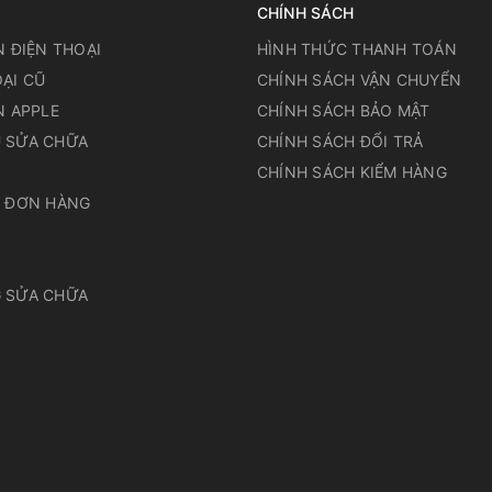
CHÍNH SÁCH
N ĐIỆN THOẠI
HÌNH THỨC THANH TOÁN
ẠI CŨ
CHÍNH SÁCH VẬN CHUYỂN
N APPLE
CHÍNH SÁCH BẢO MẬT
 SỬA CHỮA
CHÍNH SÁCH ĐỔI TRẢ
N
CHÍNH SÁCH KIỂM HÀNG
A ĐƠN HÀNG
 SỬA CHỮA